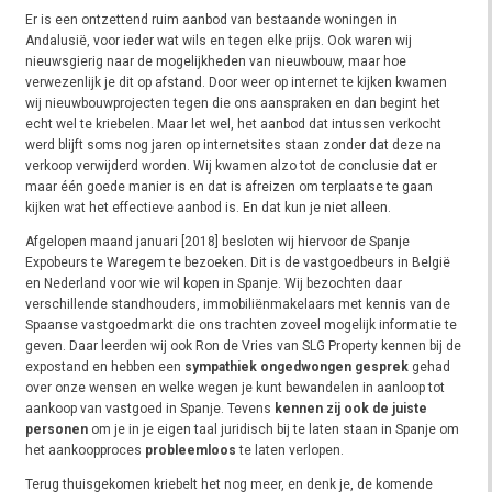
Er is een ontzettend ruim aanbod van bestaande woningen in
Andalusië, voor ieder wat wils en tegen elke prijs. Ook waren wij
nieuwsgierig naar de mogelijkheden van nieuwbouw, maar hoe
verwezenlijk je dit op afstand. Door weer op internet te kijken kwamen
wij nieuwbouwprojecten tegen die ons aanspraken en dan begint het
echt wel te kriebelen. Maar let wel, het aanbod dat intussen verkocht
werd blijft soms nog jaren op internetsites staan zonder dat deze na
verkoop verwijderd worden. Wij kwamen alzo tot de conclusie dat er
maar één goede manier is en dat is afreizen om terplaatse te gaan
kijken wat het effectieve aanbod is. En dat kun je niet alleen.
Afgelopen maand januari [2018] besloten wij hiervoor de Spanje
Expobeurs te Waregem te bezoeken. Dit is de vastgoedbeurs in België
en Nederland voor wie wil kopen in Spanje. Wij bezochten daar
verschillende standhouders, immobiliënmakelaars met kennis van de
Spaanse vastgoedmarkt die ons trachten zoveel mogelijk informatie te
geven. Daar leerden wij ook Ron de Vries van SLG Property kennen bij de
expostand en hebben een
sympathiek ongedwongen gesprek
gehad
over onze wensen en welke wegen je kunt bewandelen in aanloop tot
aankoop van vastgoed in Spanje. Tevens
kennen zij ook de juiste
personen
om je in je eigen taal juridisch bij te laten staan in Spanje om
het aankoopproces
probleemloos
te laten verlopen.
Terug thuisgekomen kriebelt het nog meer, en denk je, de komende