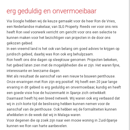
erg geduldig en onvermoeibaar
Via Google hebben wij de keuze gemaakt voor de heer Ron de Vries,
een Nederlandse makelaar, van SLG Property. Reeds ver voor ons reis
heeft Ron veel voorwerk verricht om gericht voor ons een selectie te
kunnen maken voor het bezichtigen van projecten in de door ons
gekozen gebied.
In een vreemd land is het ook van belang om goed advies te krijgen op
juridisch gebied, daarbij was Ron ook erg behulpzaam.
Ron heeft ons drie dagen op sleeptouw genomen. Projecten bekeken,
het gebied laten zien met de mogelijkheden die er zijn. Het waren fijne,
interessante en leerzame dagen.
Met als resultaat de aanschaf van een nieuw te bouwen penthouse.
Onze ervaringen met Ron zijn erg positief. Hij heeft een 20 jaar lange
ervaring in dit gebied is erg geduldig en onvermoeibaar, kundig en heeft
een goede visie hoe de huizenmarkt in Spanje zich ontwikkelt.
Daarnaast heeft hij een breed netwerk. Wij waren ook erg verbaasd dat
wij in zo’n korte tijd de beslissing hebben kunnen nemen voor de
aanschaf van de penthouse. Ook hebben wij de formaliteiten kunnen
afwikkelen in de week dat wij in Malaga waren.
Voor degenen die op zoek zijn naar een mooie woning in Zuid-Spanje
kunnen we Ron van harte aanbevelen.