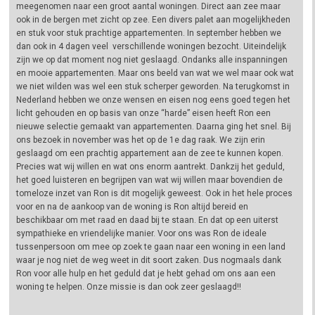
meegenomen naar een groot aantal woningen. Direct aan zee maar
ook in de bergen met zicht op zee. Een divers palet aan mogelijkheden
en stuk voor stuk prachtige appartementen. In september hebben we
dan ook in 4 dagen veel verschillende woningen bezocht. Uiteindelijk
zijn we op dat moment nog niet geslaagd. Ondanks alle inspanningen
en mooie appartementen. Maar ons beeld van wat we wel maar ook wat
we niet wilden was wel een stuk scherper geworden. Na terugkomst in
Nederland hebben we onze wensen en eisen nog eens goed tegen het
licht gehouden en op basis van onze “harde” eisen heeft Ron een
nieuwe selectie gemaakt van appartementen. Daarna ging het snel. Bij
ons bezoek in november was het op de 1e dag raak. We zijn erin
geslaagd om een prachtig appartement aan de zee te kunnen kopen.
Precies wat wij willen en wat ons enorm aantrekt. Dankzij het geduld,
het goed luisteren en begrijpen van wat wij willen maar bovendien de
tomeloze inzet van Ron is dit mogelijk geweest. Ook in het hele proces
voor en na de aankoop van de woning is Ron altijd bereid en
beschikbaar om met raad en daad bij te staan. En dat op een uiterst
sympathieke en vriendelijke manier. Voor ons was Ron de ideale
tussenpersoon om mee op zoek te gaan naar een woning in een land
waar je nog niet de weg weet in dit soort zaken. Dus nogmaals dank
Ron voor alle hulp en het geduld dat je hebt gehad om ons aan een
woning te helpen. Onze missie is dan ook zeer geslaagd!!