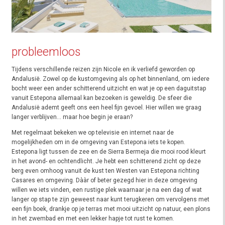
probleemloos
Tijdens verschillende reizen zijn Nicole en ik verliefd geworden op
Andalusië. Zowel op de kustomgeving als op het binnenland, om iedere
bocht weer een ander schitterend uitzicht en wat je op een daguitstap
vanuit Estepona allemaal kan bezoeken is geweldig. De sfeer die
Andalusië ademt geeft ons een heel fijn gevoel. Hier willen we graag
langer verblijven... maar hoe begin je eraan?
Met regelmaat bekeken we op televisie en internet naar de
mogelijkheden om in de omgeving van Estepona iets te kopen.
Estepona ligt tussen de zee en de Sierra Bermeja die mooi rood kleurt
in het avond- en ochtendlicht. Je hebt een schitterend zicht op deze
berg even omhoog vanuit de kust ten Westen van Estepona richting
Casares en omgeving. Dààr of beter gezegd hier in deze omgeving
willen we iets vinden, een rustige plek waarnaar je na een dag of wat
langer op stap te zijn geweest naar kunt terugkeren om vervolgens met
een fijn boek, drankje op je terras met mooi uitzicht op natuur, een plons
in het zwembad en met een lekker hapje tot rust te komen.