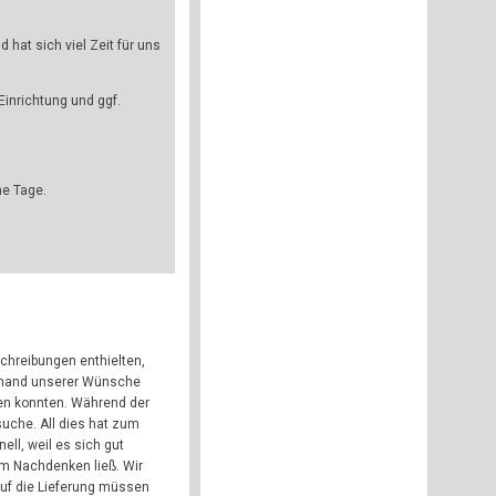
hat sich viel Zeit für uns
Einrichtung und ggf.
he Tage.
chreibungen enthielten,
 anhand unserer Wünsche
en konnten. Während der
uche. All dies hat zum
ll, weil es sich gut
um Nachdenken ließ. Wir
uf die Lieferung müssen