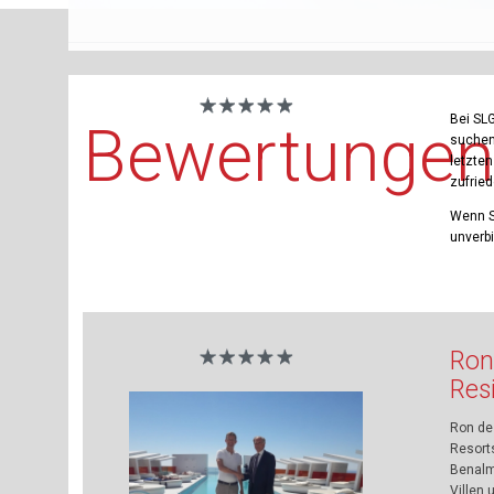
Bei SLG
Bewertunge
suchen,
letzte
zufrie
Wenn S
unverb
Ron
Res
Ron de
Resort
Benalm
Villen