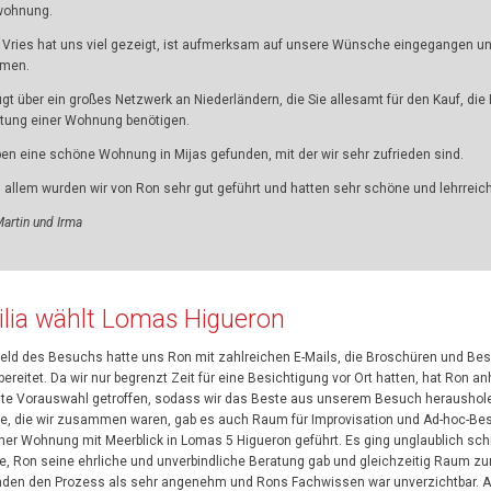
wohnung.
Vries hat uns viel gezeigt, ist aufmerksam auf unsere Wünsche eingegangen und 
men.
ügt über ein großes Netzwerk an Niederländern, die Sie allesamt für den Kauf, die 
tung einer Wohnung benötigen.
ben eine schöne Wohnung in Mijas gefunden, mit der wir sehr zufrieden sind.
n allem wurden wir von Ron sehr gut geführt und hatten sehr schöne und lehrreic
artin und Irma
ilia wählt Lomas Higueron
feld des Besuchs hatte uns Ron mit zahlreichen E-Mails, die Broschüren und Bes
bereitet. Da wir nur begrenzt Zeit für eine Besichtigung vor Ort hatten, hat Ron
ute Vorauswahl getroffen, sodass wir das Beste aus unserem Besuch heraushol
ge, die wir zusammen waren, gab es auch Raum für Improvisation und Ad-hoc-Bes
ner Wohnung mit Meerblick in Lomas 5 Higueron geführt. Es ging unglaublich schne
te, Ron seine ehrliche und unverbindliche Beratung gab und gleichzeitig Raum z
den den Prozess als sehr angenehm und Rons Fachwissen war unverzichtbar. A