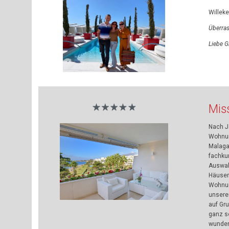
Willek
Überras
Liebe G
Mis
Nach J
Wohnun
Malaga
fachkun
Auswah
Häuser
Wohnung
unsere
auf Gr
ganz s
wunder