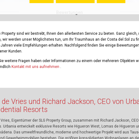
Bewertungen
 Property sind wir bestrebt, Ihnen den allerbesten Service zu bieten. Ganz gleich
n
 wir werden unser Möglichstes tun, um Ihr Traumhaus an der Costa del Sol zu fi
n Jahren viele Empfehlungen erhalten. Nachfolgend finden Sie einige Bewertunge
dener Kunden.
ie weitere Fragen haben oder Informationen zu einem oder mehreren Objekten 
indlich
Kontakt mit uns aufnehmen
.
 de Vries und Richard Jackson, CEO von Urb
idential Resorts
 Vries, Eigentümer der SLG Property Group, zusammen mit Richard Jackson, CEO 
s. Urbania entwickelt exklusive Resorts wie Higueron West, Lomas de Higueron un
ádena. Das umweltfreundliche, moderne und hochwertige Projekt wird aus Ta
 und Gewerbeimmobilien bestehen. Die größten konsolidierten Wohnanlagen an der