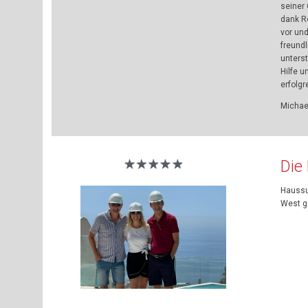
seiner
dank R
vor un
freundl
unterst
Hilfe 
erfolgr
Michae
Die
Haussu
West g