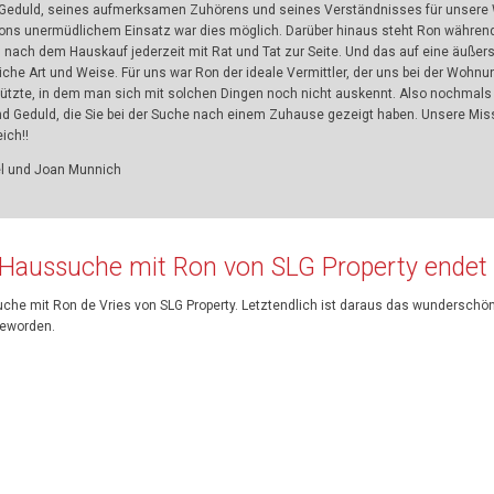
 Geduld, seines aufmerksamen Zuhörens und seines Verständnisses für unsere 
ons unermüdlichem Einsatz war dies möglich. Darüber hinaus steht Ron währe
d nach dem Hauskauf jederzeit mit Rat und Tat zur Seite. Und das auf eine äuße
iche Art und Weise. Für uns war Ron der ideale Vermittler, der uns bei der Woh
ützte, in dem man sich mit solchen Dingen noch nicht auskennt. Also nochmals vi
und Geduld, die Sie bei der Suche nach einem Zuhause gezeigt haben. Unsere Mis
eich!!
l und Joan Munnich
 Haussuche mit Ron von SLG Property endet
che mit Ron de Vries von SLG Property. Letztendlich ist daraus das wunderschö
eworden.