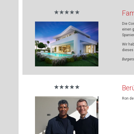
Fami
Die Cos
einen 
Spanien
Wir ha
dieses 
Burgers
Ber
Ron de 