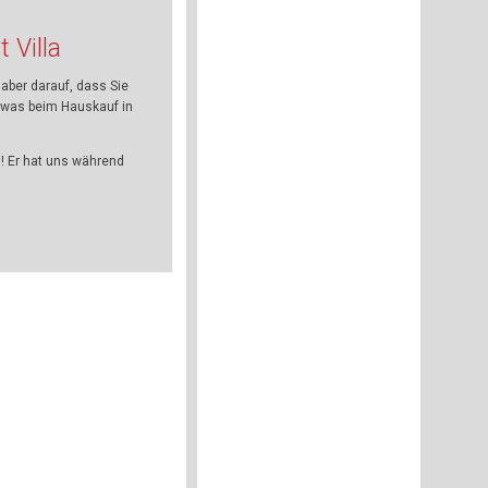
 Villa
 aber darauf, dass Sie
 was beim Hauskauf in
! Er hat uns während