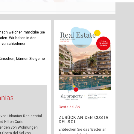
, nach welcher Immobilie Sie
nden. Wir haben in den
n verschiedener
wünschen, können Sie gerne
anias
Costa del Sol
von Urbanias Residential
ZURÜCK AN DER COSTA
DEL SOL
d Hilton Curio
usenden von Wohnungen,
Entdecken Sie das Wetter an
 Costa del Sol von