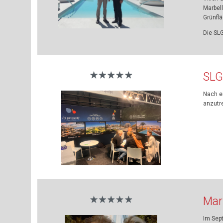
Marbel
Grünfl
Die SLG
SLG
Nach e
anzutre
Mar
Im Sep