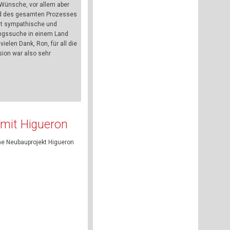
Wünsche, vor allem aber
nd des gesamten Prozesses
rst sympathische und
nungssuche in einem Land
elen Dank, Ron, für all die
sion war also sehr
 mit Higueron
ne Neubauprojekt Higueron