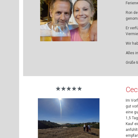
Ferien
Ron de 
genom
Er verf
Vermie
Wir ha
Alles i
Grüße M
Cec
Im Vor
gut vor
eine g
1,5 Ta
Kauf ei
anfühl
empfan