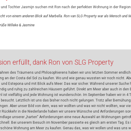
e und Tochter Jasmijn suchen mit Ron nach der perfekten Wohnung in der Region 
cht von einem anderen Blick auf Marbella. Ron van SLG Property war als Mensch und M
rüße Willeke & Jasmine
sion erfüllt, dank Ron von SLG Property
ahren des Träumens und Philosophierens haben wir uns letzten Sommer endlich
g an der Costa del Sol zu kaufen. Wo und wie genau wussten wir noch nicht. A
 und Estepona und mit Blick aufs Meer. Das war sicher. Während unserer Suche 
dig und ruhig zu zahlreichen Häusern geführt. Direkt am Meer aber auch in den 
l ist vielfältig und jede Wohnung ist wunderschön. Im September haben wir in 4 
 besucht. Letztlich ist uns das bisher noch nicht gelungen. Trotz aller Bemühu
en. Aber unser Bild von dem, was wir wollten und was wir nicht wollten, war vie
r Rückkehr in die Niederlande haben wir unsere Wünsche und Anforderungen sorgf
undlage unserer „harten“ Anforderungen eine neue Auswahl an Wohnungen getrof
chnell. Bei unserem Besuch im November passierte es gleich am ersten Tag. Es i
schöne Wohnung am Meer zu kaufen. Genau das, was wir wollen und was uns wir