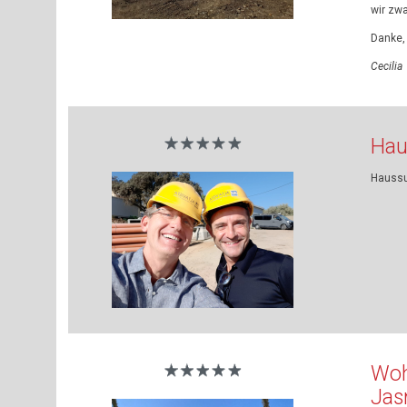
wir zwa
Danke,
Cecilia
Hau
Haussu
Woh
Jas