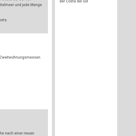
der Costa del Sol
Mittelmeer und jede Menge
orts.
en Zweitwohnungsmessen
che nach einer neuen