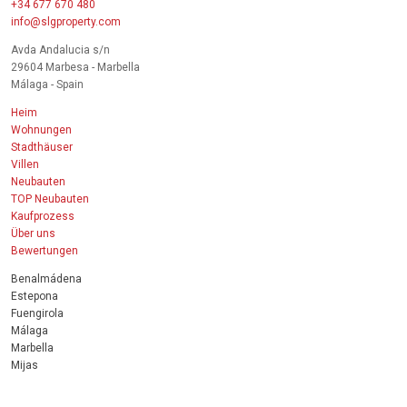
+34 677 670 480
info@slgproperty.com
Avda Andalucia s/n
29604 Marbesa - Marbella
Málaga - Spain
Heim
Wohnungen
Stadthäuser
Villen
Neubauten
TOP Neubauten
Kaufprozess
Über uns
Bewertungen
Benalmádena
Estepona
Fuengirola
Málaga
Marbella
Mijas