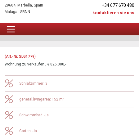
+34 677 670 480
29604, Marbella, Spain
Málaga - SPAIN
kontaktieren sie uns
Aktuelle Angebote Fuengirola
(Art.-Nr. SLG1779)
Wohnung zu verkaufen , € 825.000,-
Schlafzimmer: 3
general.livingarea: 152 m²
Schwimmbad: Ja
Garten: Ja