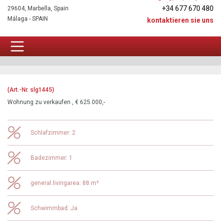
+34 677 670 480
29604, Marbella, Spain
Málaga - SPAIN
kontaktieren sie uns
Aktuelle Angebote Estepona
(Art.-Nr. slg1445)
Wohnung zu verkaufen , € 625.000,-
Schlafzimmer: 2
Badezimmer: 1
general.livingarea: 88 m²
Schwimmbad: Ja