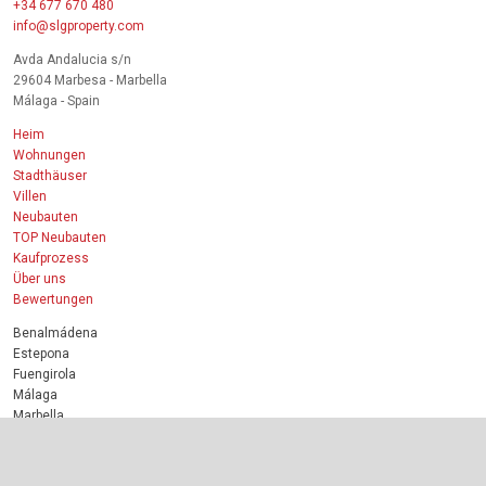
+34 677 670 480
info@slgproperty.com
Avda Andalucia s/n
29604 Marbesa - Marbella
Málaga - Spain
Heim
Wohnungen
Stadthäuser
Villen
Neubauten
TOP Neubauten
Kaufprozess
Über uns
Bewertungen
Benalmádena
Estepona
Fuengirola
Málaga
Marbella
Mijas