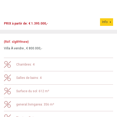
Info
PRIX à partir de: € 1.395.000,-
(Réf. slg899new)
Villa À vendre , € 800.000,-
Chambres: 4
Salles de bains: 4
Surface du sol: 612 m²
general.livingarea: 356 m²