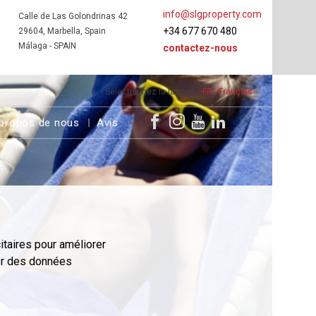
info@slgproperty.com
Calle de Las Golondrinas 42
+34 677 670 480
29604, Marbella, Spain
Málaga - SPAIN
contactez-nous
Sélectionnez la langue
FR - Français
propos de nous
Avis
itaires pour améliorer
er des données