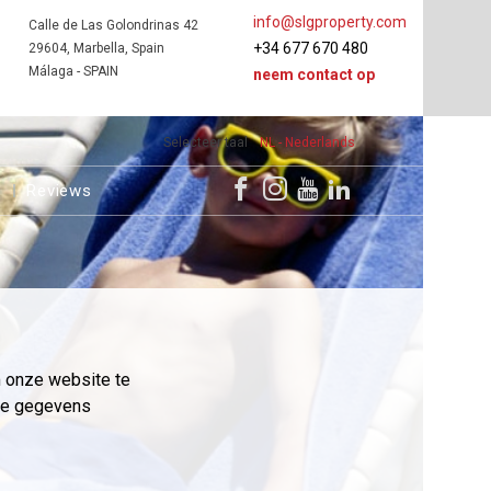
info@slgproperty.com
Calle de Las Golondrinas 42
+34 677 670 480
29604, Marbella, Spain
Málaga - SPAIN
neem contact op
Selecteer taal
NL - Nederlands
s
Reviews
m onze website te
eme gegevens