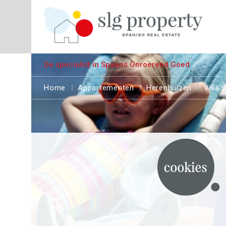
De specialist in Spaans Onroerend Goed
Home
Appartementen
Herenhuizen
Villa's