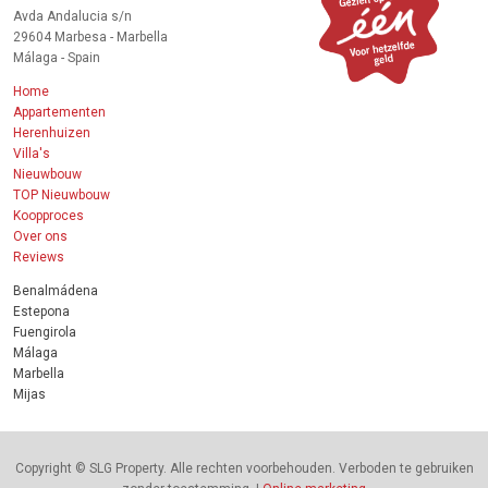
Avda Andalucia s/n
29604 Marbesa - Marbella
Málaga - Spain
Home
Appartementen
Herenhuizen
Villa's
Nieuwbouw
TOP Nieuwbouw
Koopproces
Over ons
Reviews
Benalmádena
Estepona
Fuengirola
Málaga
Marbella
Mijas
Copyright © SLG Property. Alle rechten voorbehouden. Verboden te gebruiken