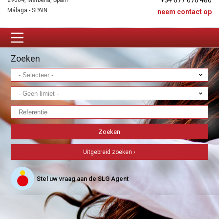
+34 677 670 480
29604, Marbella, Spain
Málaga - SPAIN
neem contact op
Zoeken
Uitgebreid zoeken ›
Stel uw vraag aan de SLG Agent