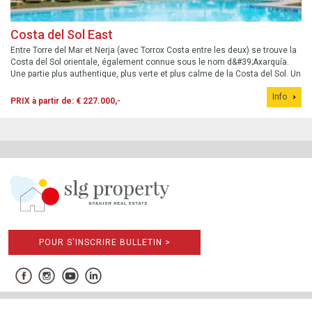
Costa del Sol East
Entre Torre del Mar et Nerja (avec Torrox Costa entre les deux) se trouve la
Costa del Sol orientale, également connue sous le nom d&#39;Axarquía.
Une partie plus authentique, plus verte et plus calme de la Costa del Sol. Un
secteur en plein essor avec de nouveaux programmes immobiliers qui
Info
offren...
PRIX à partir de: € 227.000,-
POUR S'INSCRIRE BULLETIN >