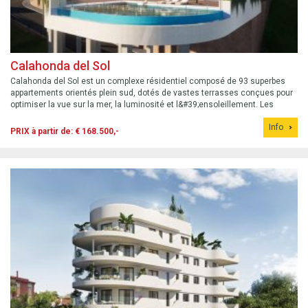
Calahonda del Sol
Calahonda del Sol est un complexe résidentiel composé de 93 superbes
appartements orientés plein sud, dotés de vastes terrasses conçues pour
optimiser la vue sur la mer, la luminosité et l&#39;ensoleillement. Les
appartements d&#39;une chambre sont proposés à partir de 168 500 €,
Info
ceux de...
PRIX à partir de: € 168.500,-