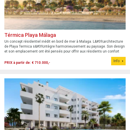
Térmica Playa Málaga
Un concept résidentiel inédit en bord de mer à Malaga. L&#39;architecture
de Playa Termica s&#39;intègre harmonieusement au paysage. Son design
et son emplacement ont été pensés pour offrir aux résidents un confort
optimal et des espaces extérieurs exceptionnels. Prix de la première
Info
phase�...
PRIX à partir de: € 710.000,-