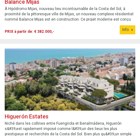
Balance Mijas
À Hipódromo Mijas, nouveau lieu incontournable de la Costa del Sol, à
proximité de la pittoresque ville de Mijas, un nouveau complexe résidentiel
nommé Balance Mijas est en construction. Ce projet moderne est conçu
pour ceux qui recherchent un mode de vie équilibré, où la tranquillité, le...
Info
PRIX à partir de: € 382.000,-
Higuerón Estates
Niché dans les collines entre Fuengirola et Benalmádena, Higuerón
s&#39;est rapidement imposé comme l&#39;un des lieux les plus
prestigieux et recherchés de la Costa del Sol. Bien plus qu&#39;un simple
quartier résidentiel, Higuerón est une véritable communauté intégrée