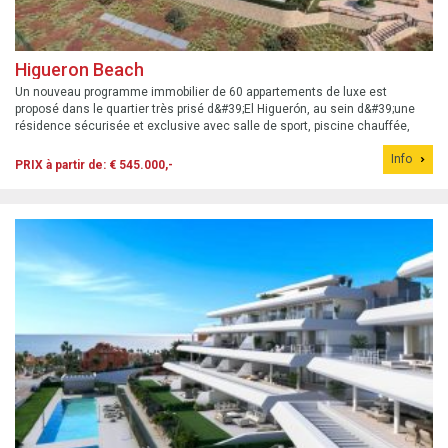
Higueron Beach
Un nouveau programme immobilier de 60 appartements de luxe est
proposé dans le quartier très prisé d&#39;El Higuerón, au sein d&#39;une
résidence sécurisée et exclusive avec salle de sport, piscine chauffée,
jacuzzis et espace de coworking. Située à 500 m de la promenade du front
Info
de mer et...
PRIX à partir de: € 545.000,-