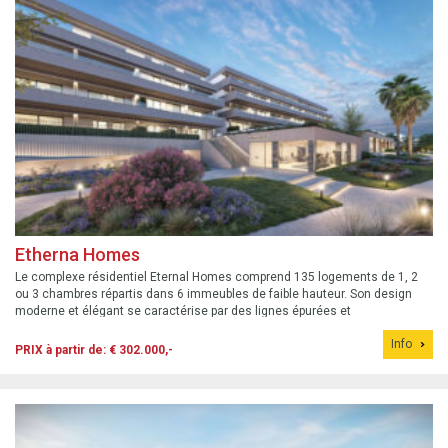
Etherna Homes
Le complexe résidentiel Eternal Homes comprend 135 logements de 1, 2
ou 3 chambres répartis dans 6 immeubles de faible hauteur. Son design
moderne et élégant se caractérise par des lignes épurées et
contemporaines. Appartements 2 chambres/2 salles de bain – à partir de
Info
302 000 € – de...
PRIX à partir de: € 302.000,-