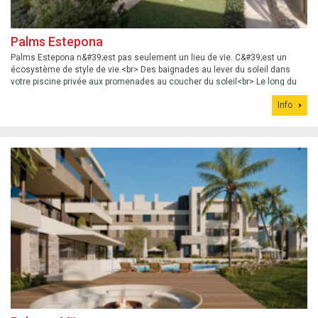
Palms Estepona
Palms Estepona n&#39;est pas seulement un lieu de vie. C&#39;est un
écosystème de style de vie.<br> Des baignades au lever du soleil dans
votre piscine privée aux promenades au coucher du soleil<br> Le long du
sentier côtier : ce n&#39;est pas qu&#39;une simple maison. C&#39;est une
Info
affirmation.