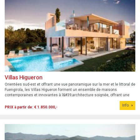
Villas Higueron
Orientées sud-est et offrant une vue panoramique sur la mer et le littoral de
Fuengirola, les Villas Higueron forment un ensemble de maisons
contemporaines et innovantes à l&#39;architecture soignée, offrant une
atmosphère harmonieuse grâce à des espaces lumineux et de grandes
Info
fenêtres permet...
PRIX à partir de: € 1.850.000,-