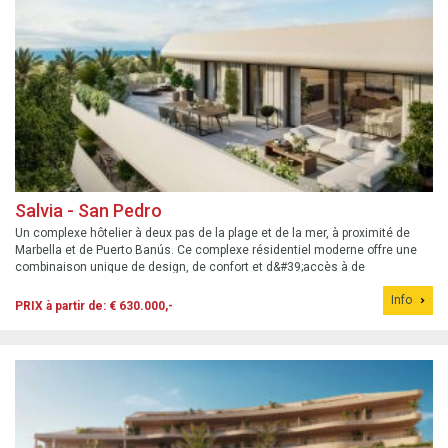
Salvia - San Pedro
Un complexe hôtelier à deux pas de la plage et de la mer, à proximité de
Marbella et de Puerto Banús. Ce complexe résidentiel moderne offre une
combinaison unique de design, de confort et d&#39;accès à de
magnifiques plages telles que la plage de San Pedro et la Playa de Cortijo
Info
Blanco.
PRIX à partir de: € 630.000,-