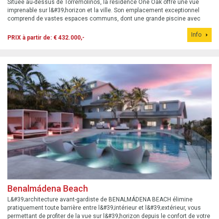
Située au-dessus de Torremolinos, la résidence One Oak offre une vue
imprenable sur l&#39;horizon et la ville. Son emplacement exceptionnel
comprend de vastes espaces communs, dont une grande piscine avec
solarium.
Info
PRIX à partir de: € 432.000,-
Benalmádena Beach
L&#39;architecture avant-gardiste de BENALMÁDENA BEACH élimine
pratiquement toute barrière entre l&#39;intérieur et l&#39;extérieur, vous
permettant de profiter de la vue sur l&#39;horizon depuis le confort de votre