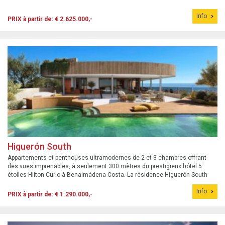
Info
PRIX à partir de: € 2.625.000,-
Higuerón South
Appartements et penthouses ultramodernes de 2 et 3 chambres offrant
des vues imprenables, à seulement 300 mètres du prestigieux hôtel 5
étoiles Hilton Curio à Benalmádena Costa. La résidence Higuerón South
comprend 164 appartements de luxe haut de gamme, des penthouses Sky
Info
Villa et des Sky T...
PRIX à partir de: € 1.290.000,-