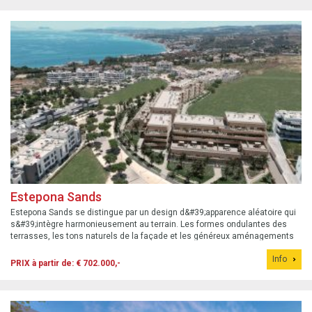
Estepona Sands
Estepona Sands se distingue par un design d&#39;apparence aléatoire qui
s&#39;intègre harmonieusement au terrain. Les formes ondulantes des
terrasses, les tons naturels de la façade et les généreux aménagements
paysagers intègrent ce projet dans un cadre privilégié qui met en valeur
Info
l&#39;h...
PRIX à partir de: € 702.000,-