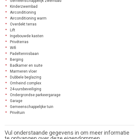
Gemeenschappelijk zwembad
Kinderzwembad
Airconditioning
Airconditioning warm
Overdekt terras
Lift
Ingebouwde kasten
Privéterras
Wifi
Padeltennisbaan
Berging
Badkamer en suite
Marmeren vloer
Dubbele beglazing
Omheind complex
24-uursbeveiliging
Ondergrondse parkeergarage
Garage
Gemeenschappelijke tuin
Privétuin
Vul onderstaande gegevens in om meer informatie
te ontvangen over deze eigendommen.