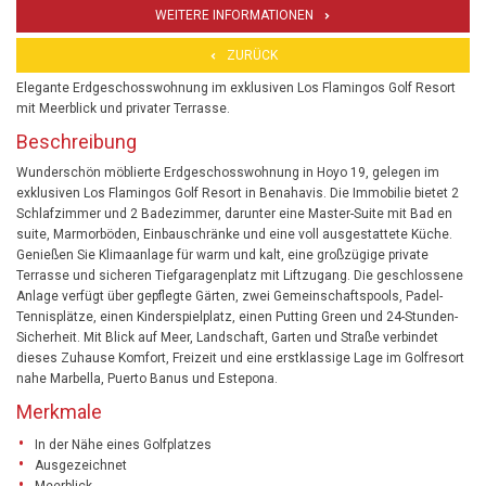
WEITERE INFORMATIONEN
ZURÜCK
Elegante Erdgeschosswohnung im exklusiven Los Flamingos Golf Resort
mit Meerblick und privater Terrasse.
Beschreibung
Wunderschön möblierte Erdgeschosswohnung in Hoyo 19, gelegen im
exklusiven Los Flamingos Golf Resort in Benahavis. Die Immobilie bietet 2
Schlafzimmer und 2 Badezimmer, darunter eine Master-Suite mit Bad en
suite, Marmorböden, Einbauschränke und eine voll ausgestattete Küche.
Genießen Sie Klimaanlage für warm und kalt, eine großzügige private
Terrasse und sicheren Tiefgaragenplatz mit Liftzugang. Die geschlossene
Anlage verfügt über gepflegte Gärten, zwei Gemeinschaftspools, Padel-
Tennisplätze, einen Kinderspielplatz, einen Putting Green und 24-Stunden-
Sicherheit. Mit Blick auf Meer, Landschaft, Garten und Straße verbindet
dieses Zuhause Komfort, Freizeit und eine erstklassige Lage im Golfresort
nahe Marbella, Puerto Banus und Estepona.
Merkmale
In der Nähe eines Golfplatzes
Ausgezeichnet
Meerblick