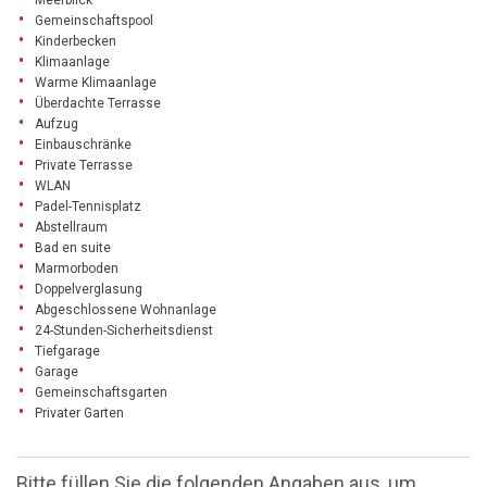
Gemeinschaftspool
Kinderbecken
Klimaanlage
Warme Klimaanlage
Überdachte Terrasse
Aufzug
Einbauschränke
Private Terrasse
WLAN
Padel-Tennisplatz
Abstellraum
Bad en suite
Marmorboden
Doppelverglasung
Abgeschlossene Wohnanlage
24-Stunden-Sicherheitsdienst
Tiefgarage
Garage
Gemeinschaftsgarten
Privater Garten
Bitte füllen Sie die folgenden Angaben aus, um