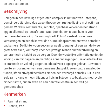
en twee terrassen.
Beschrijving
Gelegen in een beveiligd afgesloten complex in het hart van Estepona,
combineert dit ruime duplex penthouse een rustige ligging met optimaal
gemak. Winkels, restaurants, scholen, openbaar vervoer en het strand
liggen allemaal op loopafstand, waardoor dit een ideaal huis is voor
permanente bewoning. De woning biedt 116 m² verdeeld over twee
verdiepingen en beschikt over drie ruime slaapkamers en twee complete
badkamers. De lichte woon-eetkamer geeft toegang tot een van de twee
grote terrassen, wat zorgt voor een prettige binnen-buitenverbinding en
panoramisch uitzicht op de bergen. Door de westelijke oriëntatie geniet de
woning van middagzon en prachtige zonsondergangen. De aparte keuken
is praktisch en volledig uitgerust, ideaal voor dagelijks gebruik. Bewoners
profiteren bovendien van een gemeenschappelijk zwembad, aangelegde
tuinen, lift en privéparkeerplaats binnen een verzorgd complex. Dit is een
zeldzame kans om een bijzonder huis in Estepona te bezitten, met royale
binnenruimte, buitenleven en een centrale locatie in een veilige
gemeenschap.
Kenmerken
Aan het strand
Dicht bij zee