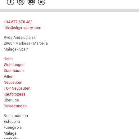
+34 677 670 480
info@slgproperty.com
Avda Andalucia s/n
29604 Marbesa - Marbella
Málaga - Spain
Heim
Wohnungen
Stadthäuser
Villen
Neubauten
TOP Neubauten
Kaufprozess
Über uns
Bewertungen
Benalmádena
Estepona
Fuengirola
Málaga