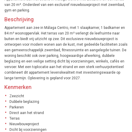
van 20 m². Onderdeel van een exclusief nieuwbouwproject met zwembad,
gym en parking.
Beschrijving
Appartement aan zee in Málaga Centro, met 1 slaapkamer, 1 badkamer en
84 m² woonoppervlak. Het terras van 20 m² verlengt de leefruimte naar
buiten en biedt vrij uitzicht op zee. Dit exclusieve nieuwbouwproject is
ontworpen voor modern wonen aan de kust, met gedeelde faciliteiten zoals
een gemeenschappelijk zwembad, fitnessruimte en aangelegde tuinen. De
woning beschikt ook over parking, hoogwaardige afwerking, dubbele
beglazing en een veilige setting dicht bij voorzieningen, winkels, cafés en
vervoer. Met een toplocatie aan het strand en een sterk verhuurpotentieel
combineert dit appartement levenskwaliteit met investeringswaarde op
lange termijn. Oplevering is gepland voor 2027.
Kenmerken
Zeezicht
Dubbele beglazing
Parkeren
Direct aan het strand
Terras
Nieuwbouwproject
Dicht bij voorzieningen