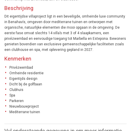
Beschrijving
Dit eigentijdse villaproject ligt in een beveiligde, omheinde luxe community
in Benahavís, omgeven door mediterrane tuinen en ontworpen met
organische, natuurlijke elementen die mooi opgaan in de omgeving. De
eerste fase omvat slechts 14 villa’s met 3 of 4 slaapkamers, een
privézwembad en eenvoudige toegang tot Marbella en Estepona. Bewoners
genieten bovendien van exclusieve gemeenschappelijke faciliteiten zoals
een clubhouse en spa, met oplevering gepland in 2027.
Kenmerken
Privézwembad
Omheinde residentie
Eigentijds design
Dicht bij de golfbaan
Clubhuis
Spa
Parkeren
Nieuwbouwproject
Mediterrane tuinen
Vul onderstaande gegevens in om meer informatie