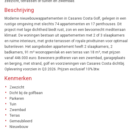
zeezicht, terrassen of tuinen en zwembad.
Beschrijving
Moderne nieuwbouwappartementen in Casares Costa Golf, gelegen in een
rustige omgeving met slechts 74 appartementen en 17 penthouses. Dit
project met lage dichtheid biedt rust, zon en een bevoorrecht mediterraan
klimaat. De woningen bestaan uit appartementen met 2 of 3 slaapkamers
en ruime interieurs, met grote terrassen of royale privétuinen voor optimaal
buitenleven. Het aangeboden appartement heeft 2 slaapkamers, 2
badkamers, 91 m² woonoppervlak en een terras van 18 m², met prijzen
vanaf 446.000 euro. Bewoners profiteren van een zwembad, garageplaats
en berging, met strand, golf en voorzieningen van Casares Costa dichtbij.
Oplevering voorzien in Q3 2026. Prijzen exclusief 10% btw.
Kenmerken
Zeezicht
Dicht bij de golfbaan
Parkeren
Tuin
Zwembad
Terras
Gemeubileerd
Nieuwbouw