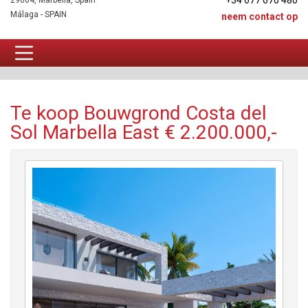
+34 677 670 480
29604, Marbella, Spain
Málaga - SPAIN
neem contact op
Bouwgrond Te koop
Te koop Bouwgrond Costa del
Sol Marbella East € 2.200.000,-