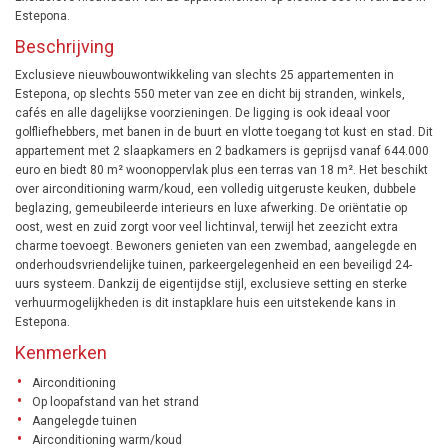
Estepona.
Beschrijving
Exclusieve nieuwbouwontwikkeling van slechts 25 appartementen in
Estepona, op slechts 550 meter van zee en dicht bij stranden, winkels,
cafés en alle dagelijkse voorzieningen. De ligging is ook ideaal voor
golfliefhebbers, met banen in de buurt en vlotte toegang tot kust en stad. Dit
appartement met 2 slaapkamers en 2 badkamers is geprijsd vanaf 644.000
euro en biedt 80 m² woonoppervlak plus een terras van 18 m². Het beschikt
over airconditioning warm/koud, een volledig uitgeruste keuken, dubbele
beglazing, gemeubileerde interieurs en luxe afwerking. De oriëntatie op
oost, west en zuid zorgt voor veel lichtinval, terwijl het zeezicht extra
charme toevoegt. Bewoners genieten van een zwembad, aangelegde en
onderhoudsvriendelijke tuinen, parkeergelegenheid en een beveiligd 24-
uurs systeem. Dankzij de eigentijdse stijl, exclusieve setting en sterke
verhuurmogelijkheden is dit instapklare huis een uitstekende kans in
Estepona.
Kenmerken
Airconditioning
Op loopafstand van het strand
Aangelegde tuinen
Airconditioning warm/koud