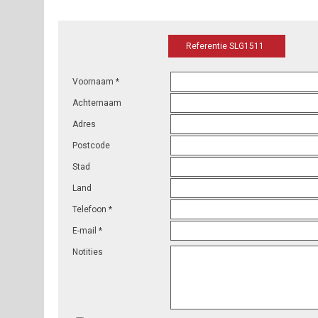
Referentie SLG1511
Voornaam *
Achternaam
Adres
Postcode
Stad
Land
Telefoon *
E-mail *
Notities