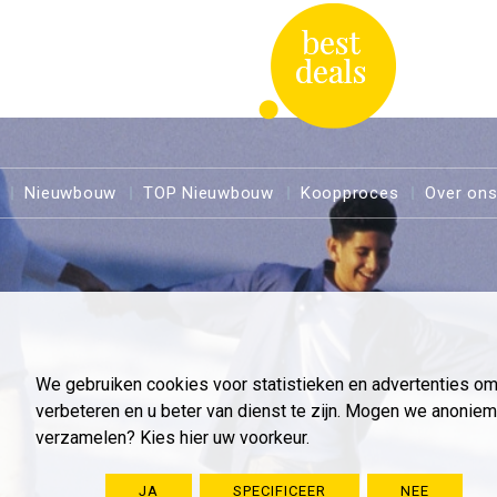
Nieuwbouw
TOP Nieuwbouw
Koopproces
Over on
We gebruiken cookies voor statistieken en advertenties o
verbeteren en u beter van dienst te zijn. Mogen we anoni
verzamelen? Kies hier uw voorkeur.
JA
SPECIFICEER
NEE