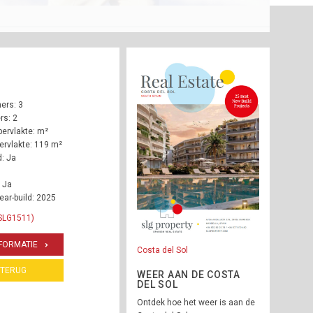
ers: 3
s: 2
ervlakte: m²
rvlakte: 119 m²
: Ja
 Ja
ear-build: 2025
 SLG1511)
FORMATIE
Costa del Sol
TERUG
WEER AAN DE COSTA
DEL SOL
Ontdek hoe het weer is aan de