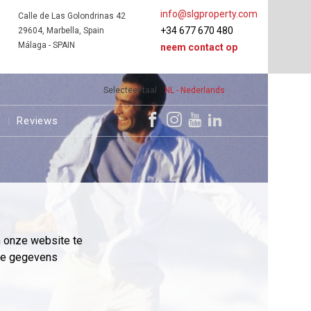
info@slgproperty.com
Calle de Las Golondrinas 42
+34 677 670 480
29604, Marbella, Spain
Málaga - SPAIN
neem contact op
Selecteer taal
NL - Nederlands
s
Reviews
m onze website te
eme gegevens