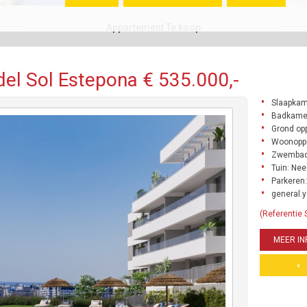
Appartement Te koop
el Sol Estepona € 535.000,-
Slaapkam
Badkamer
Grond opp
Woonoppe
Zwembad
Tuin: Nee
Parkeren:
general.y
(Referentie
MEER IN