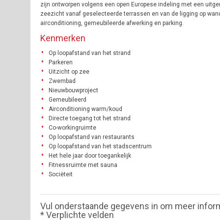
zijn ontworpen volgens een open Europese indeling met een uitge
zeezicht vanaf geselecteerde terrassen en van de ligging op wan
airconditioning, gemeubileerde afwerking en parking.
Kenmerken
Op loopafstand van het strand
Parkeren
Uitzicht op zee
Zwembad
Nieuwbouwproject
Gemeubileerd
Airconditioning warm/koud
Directe toegang tot het strand
Co-workingruimte
Op loopafstand van restaurants
Op loopafstand van het stadscentrum
Het hele jaar door toegankelijk
Fitnessruimte met sauna
Sociëteit
Vul onderstaande gegevens in om meer infor
* Verplichte velden