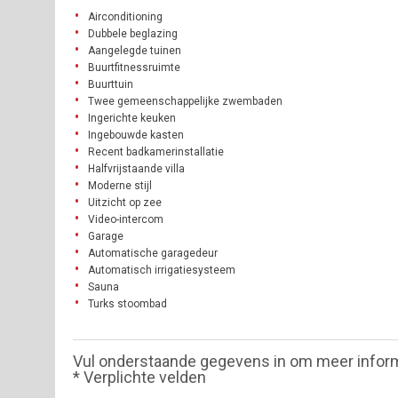
Airconditioning
Dubbele beglazing
Aangelegde tuinen
Buurtfitnessruimte
Buurttuin
Twee gemeenschappelijke zwembaden
Ingerichte keuken
Ingebouwde kasten
Recent badkamerinstallatie
Halfvrijstaande villa
Moderne stijl
Uitzicht op zee
Video-intercom
Garage
Automatische garagedeur
Automatisch irrigatiesysteem
Sauna
Turks stoombad
Vul onderstaande gegevens in om meer infor
* Verplichte velden