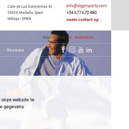
info@slgproperty.com
Calle de Las Golondrinas 42
+34 677 670 480
29604, Marbella, Spain
Málaga - SPAIN
neem contact op
Selecteer taal
NL - Nederlands
s
Reviews
m onze website te
eme gegevens