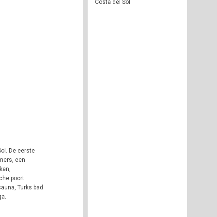
Costa del Sol
Sol. De eerste
amers, een
ken,
che poort.
auna, Turks bad
ga.