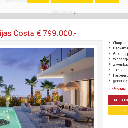
Huis Te koop
ijas Costa € 799.000,-
Slaapkam
Badkamer
Grond opp
Woonoppe
Zwembad
Tuin: Ja
Parkeren:
general.y
(Referentie
MEER IN