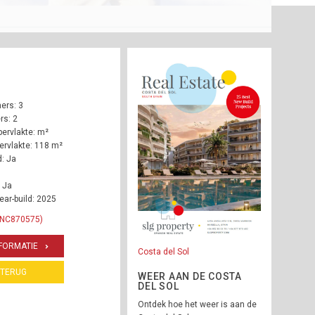
ers: 3
s: 2
ervlakte: m²
rvlakte: 118 m²
: Ja
 Ja
ear-build: 2025
 INC870575)
FORMATIE
Costa del Sol
TERUG
WEER AAN DE COSTA
DEL SOL
Ontdek hoe het weer is aan de