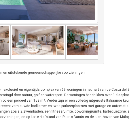
tuin en uitstekende gemeenschappelijke voorzieningen.
een exclusief en eigentijds complex van 69 woningen in het hart van de Costa del 
, omringd door natuur, golf en watersport. De woningen beschikken over 3 slaapk
 op een perceel van 153 m². Verder zijn er een volledig uitgeruste Italiaanse keu
n recent vernieuwde badkamer en twee parkeerplaatsen met garage en automatis
ingen zoals 2 zwembaden, een fitnessruimte, coworkingruimte, barbecuezone, s
 voorzieningen, en op korte rijafstand van Puerto Banús en de luchthaven van Mála