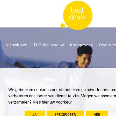
Nieuwbouw
TOP Nieuwbouw
Koopproces
Over on
We gebruiken cookies voor statistieken en advertenties o
verbeteren en u beter van dienst te zijn. Mogen we anoni
verzamelen? Kies hier uw voorkeur.
JA
SPECIFICEER
NEE