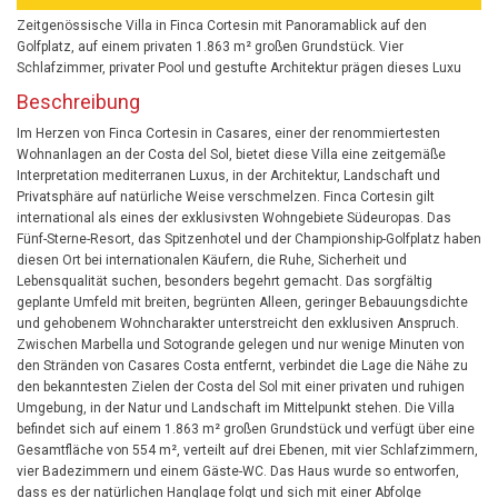
Zeitgenössische Villa in Finca Cortesin mit Panoramablick auf den
Golfplatz, auf einem privaten 1.863 m² großen Grundstück. Vier
Schlafzimmer, privater Pool und gestufte Architektur prägen dieses Luxu
Beschreibung
Im Herzen von Finca Cortesin in Casares, einer der renommiertesten
Wohnanlagen an der Costa del Sol, bietet diese Villa eine zeitgemäße
Interpretation mediterranen Luxus, in der Architektur, Landschaft und
Privatsphäre auf natürliche Weise verschmelzen. Finca Cortesin gilt
international als eines der exklusivsten Wohngebiete Südeuropas. Das
Fünf-Sterne-Resort, das Spitzenhotel und der Championship-Golfplatz haben
diesen Ort bei internationalen Käufern, die Ruhe, Sicherheit und
Lebensqualität suchen, besonders begehrt gemacht. Das sorgfältig
geplante Umfeld mit breiten, begrünten Alleen, geringer Bebauungsdichte
und gehobenem Wohncharakter unterstreicht den exklusiven Anspruch.
Zwischen Marbella und Sotogrande gelegen und nur wenige Minuten von
den Stränden von Casares Costa entfernt, verbindet die Lage die Nähe zu
den bekanntesten Zielen der Costa del Sol mit einer privaten und ruhigen
Umgebung, in der Natur und Landschaft im Mittelpunkt stehen. Die Villa
befindet sich auf einem 1.863 m² großen Grundstück und verfügt über eine
Gesamtfläche von 554 m², verteilt auf drei Ebenen, mit vier Schlafzimmern,
vier Badezimmern und einem Gäste-WC. Das Haus wurde so entworfen,
dass es der natürlichen Hanglage folgt und sich mit einer Abfolge