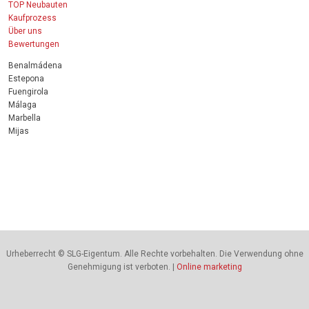
TOP Neubauten
Kaufprozess
Über uns
Bewertungen
Benalmádena
Estepona
Fuengirola
Málaga
Marbella
Mijas
Urheberrecht © SLG-Eigentum. Alle Rechte vorbehalten. Die Verwendung ohne
Genehmigung ist verboten. |
Online marketing