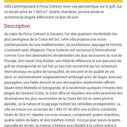
Villa contemporaine à Finca Cortesin avec vue panoramique sur le golf, sur
un terrain privé de 1 863 m². Quatre chambres, piscine privée et
architecture étagée définissent ce bien de luxe.
Description
Au cœur de Finca Cortesin à Casares, l’un des quartiers résidentiels les
plus prestigieux de la Costa del Sol, cette villa propose une vision
contemporaine du luxe méditerranéen, où architecture, paysage et intimité
s’unissent avec élégance. Finca Cortesin est reconnue à l’international
comme l’une des destinations résidentielles les plus exclusives du sud de
l’Europe. Son resort cinq étoiles, son hôtel de référence et son parcours de
golf de championnat en ont fait un lieu très recherché par les acheteurs
internationaux en quête de tranquillité, de sécurité et de qualité de vie,
dans un environnement soigneusement aménagé avec de larges avenues
paysagées, une faible densité et une atmosphère résidentielle raffinée.
Située entre Marbella et Sotogrande, et à seulement quelques minutes des
plages de Casares Costa, la zone offre un équilibre rare entre proximité des
destinations les plus renommées de la Costa del Sol et cadre privé et
paisible, où la nature et le paysage restent les véritables protagonistes. La
villa se trouve sur un terrain de 1 863 m² et offre une surface construite
totale de 554 m², répartie sur trois niveaux, comprenant quatre chambres,
quatre salles de bains et des toilettes invités. Conçue pour suivre la pente
naturelle du terrain, la maison s’intègre avec fluidité à la colline grâce à