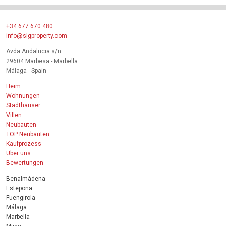
+34 677 670 480
info@slgproperty.com
Avda Andalucia s/n
29604 Marbesa - Marbella
Málaga - Spain
Heim
Wohnungen
Stadthäuser
Villen
Neubauten
TOP Neubauten
Kaufprozess
Über uns
Bewertungen
Benalmádena
Estepona
Fuengirola
Málaga
Marbella