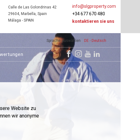
info@slgproperty.com
Calle de Las Golondrinas 42
+34 677 670 480
29604, Marbella, Spain
Málaga - SPAIN
kontaktieren sie uns
Sprache auswählen
DE - Deutsch
wertungen
nsere Website zu
önnen wir anonyme