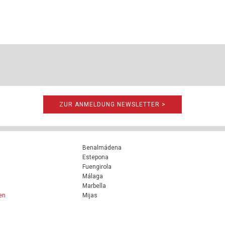
ZUR ANMELDUNG NEWSLETTER >
Benalmádena
Estepona
Fuengirola
Málaga
Marbella
en
Mijas