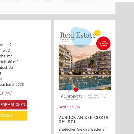
mmer: 2
mer: 2
che: m²
ich: 80 m²
bad: Ja
a
Ja
ear-build: 2028
LG1746)
INFORMATIONEN
Costa del Sol
ZURÜCK
ZURÜCK AN DER COSTA
DEL SOL
Entdecken Sie das Wetter an