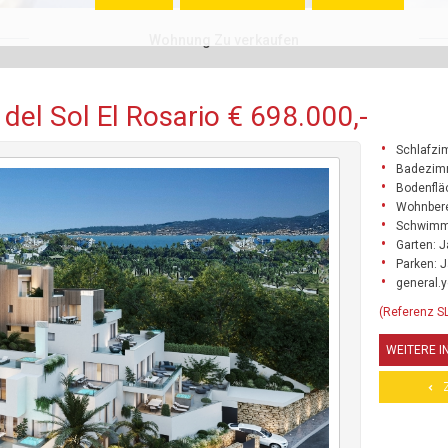
Wohnung Zu verkaufen
el Sol El Rosario € 698.000,-
Schlafzi
Badezim
Bodenflä
Wohnbere
Schwimm
Garten: J
Parken: 
general.y
(Referenz S
WEITERE 