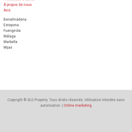
À propos de nous
Avis
Benalmádena
Estepona
Fuengirola
Málaga
Marbella
Mijas
Copyright © SLG Property. Tous droits réservés. Utilisation interdite sans
autorisation. |
Online marketing