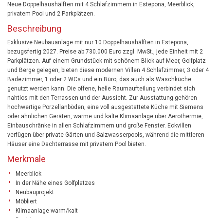
Neue Doppelhaushälften mit 4 Schlafzimmern in Estepona, Meerblick,
privatem Pool und 2 Parkplätzen.
Beschreibung
Exklusive Neubauanlage mit nur 10 Doppelhaushälften in Estepona,
bezugsfertig 2027. Preise ab 730.000 Euro zzgl. MwSt., jede Einheit mit 2
Parkplätzen. Auf einem Grundstück mit schönem Blick auf Meer, Golfplatz
und Berge gelegen, bieten diese modernen Villen 4 Schlafzimmer, 3 oder 4
Badezimmer, 1 oder 2 WCs und ein Büro, das auch als Waschküche
genutzt werden kann. Die offene, helle Raumaufteilung verbindet sich
nahtlos mit den Terrassen und der Aussicht. Zur Ausstattung gehören
hochwertige Porzellanböden, eine voll ausgestattete Küche mit Siemens
oder ähnlichen Geräten, warme und kalte Klimaanlage über Aerothermie,
Einbauschränke in allen Schlafzimmern und große Fenster. Eckvillen
verfügen über private Gärten und Salzwasserpools, während die mittleren
Häuser eine Dachterrasse mit privatem Pool bieten.
Merkmale
Meerblick
In der Nähe eines Golfplatzes
Neubauprojekt
Möbliert
Klimaanlage warm/kalt