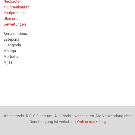
Neubauten
TOP Neubauten
Kaufprozess
Über uns
Bewertungen
Benalmádena
Estepona
Fuengirola
Málaga
Marbella
Mijas
Urheberrecht © SLG-Eigentum. Alle Rechte vorbehalten. Die Verwendung ohne
Genehmigung ist verboten. |
Online marketing