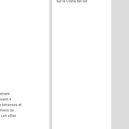
sur la Costa del Sol
gement
osent 4
s terrasses et
iemens ou
Les villas