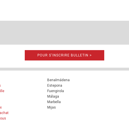
POUR S'INSCRIRE BULLETIN >
Benalmádena
s
Estepona
lle
Fuengirola
Málaga
Marbella
x
Mijas
achat
nous