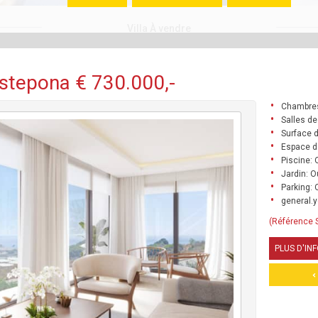
Villa À vendre
Estepona € 730.000,-
Chambres
Salles de
Surface d
Espace d
Piscine: 
Jardin: O
Parking: 
general.y
(Référence 
PLUS D'IN