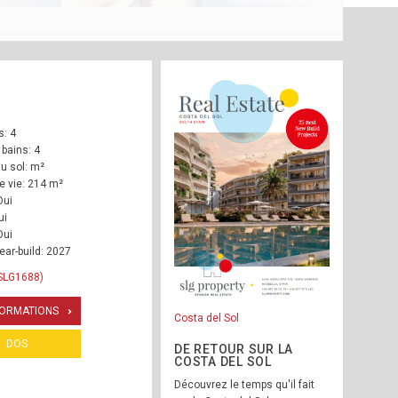
: 4
 bains: 4
u sol: m²
e vie: 214 m²
Oui
ui
Oui
ear-build: 2027
SLG1688)
FORMATIONS
Costa del Sol
DOS
DE RETOUR SUR LA
COSTA DEL SOL
Découvrez le temps qu'il fait