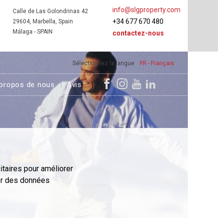
info@slgproperty.com
Calle de Las Golondrinas 42
+34 677 670 480
29604, Marbella, Spain
Málaga - SPAIN
contactez-nous
Sélectionnez la langue
FR - Français
propos de nous
Avis
itaires pour améliorer
er des données