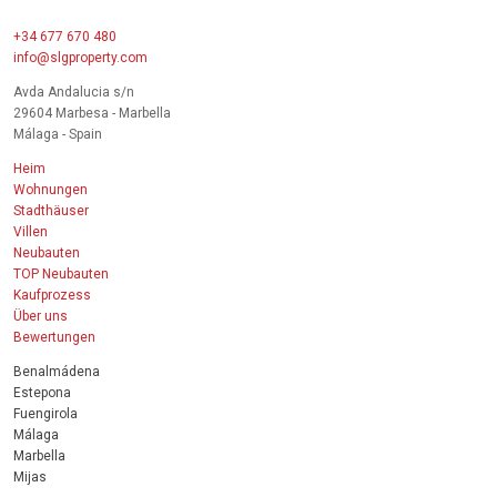
+34 677 670 480
info@slgproperty.com
Avda Andalucia s/n
29604 Marbesa - Marbella
Málaga - Spain
Heim
Wohnungen
Stadthäuser
Villen
Neubauten
TOP Neubauten
Kaufprozess
Über uns
Bewertungen
Benalmádena
Estepona
Fuengirola
Málaga
Marbella
Mijas