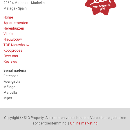
29604 Marbesa - Marbella
Málaga - Spain
Home
Appartementen
Herenhuizen
Villa's
Nieuwbouw
TOP Nieuwbouw
Koopproces
Over ons
Reviews
Benalmádena
Estepona
Fuengirola
Málaga
Marbella
Mijas
Copyright © SLG Property. Alle rechten voorbehouden. Verboden te gebruiken
zonder toestemming. |
Online marketing