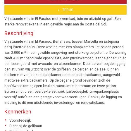
TERUG
Vrijstaande villa in El Paraiso met zwembad, tuin en uitzicht op golf. Een
sterke renovatiekans in een gewilde regio aan de Costa del Sol.
Beschrijving
Vrijstaande villa in El Paraiso, Benahavís, tussen Marbella en Estepona
nabij Puerto Banús. Deze woning met zes slaapkamers ligt op een perceel
van 2.000 m² in een gewilde omgeving met sterke groeipotentie. De woning
biedt 415 m² bebouwde oppervlakte, een privézwembad, aangelegde tuin en
een boomgaard met avocado- en citroenbomen. Door de verhoogde ligging
geniet u van vrij uitzicht over de golfbaan, de bergen en de zee. Binnen
hebben vier van de zes slaapkamers een en-suite badkamer, aangevuld
met twee extra badkamers. Op de begane grond bevinden zich de
hoofdwoonkamer, open keuken, wasruimte, hammam en twee patio’s.
Buiten vindt u een overdekte eethoek, barbecueplek, privéparkeerplaats
voor vijf auto’s en een garage voor twee voertuigen. Dankzij de ligging en
indeling is dit een uitstekende investerings- en renovatiekans.
Kenmerken
Voorstedelijk
Dicht bij de golfbaan