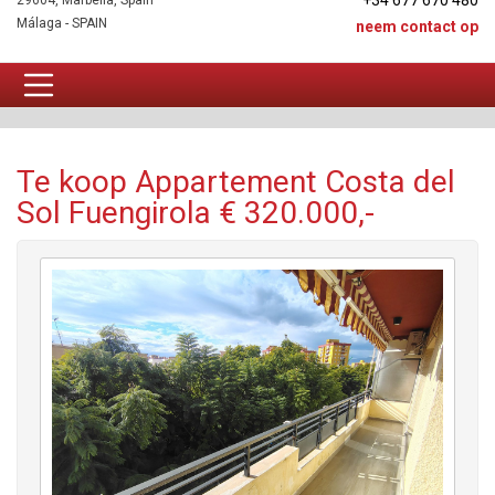
+34 677 670 480
29604, Marbella, Spain
Málaga - SPAIN
neem contact op
Appartement Te koop
Te koop Appartement Costa del
Sol Fuengirola € 320.000,-