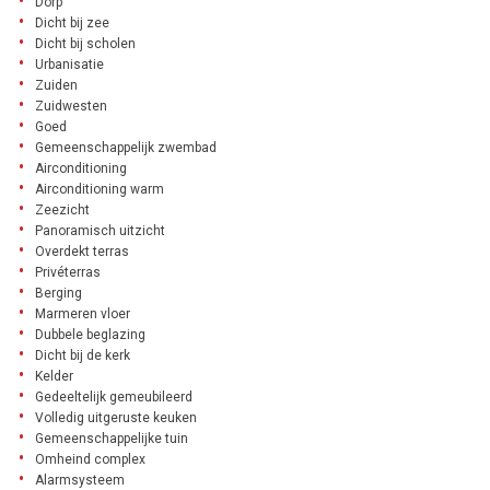
Dorp
Dicht bij zee
Dicht bij scholen
Urbanisatie
Zuiden
Zuidwesten
Goed
Gemeenschappelijk zwembad
Airconditioning
Airconditioning warm
Zeezicht
Panoramisch uitzicht
Overdekt terras
Privéterras
Berging
Marmeren vloer
Dubbele beglazing
Dicht bij de kerk
Kelder
Gedeeltelijk gemeubileerd
Volledig uitgeruste keuken
Gemeenschappelijke tuin
Omheind complex
Alarmsysteem