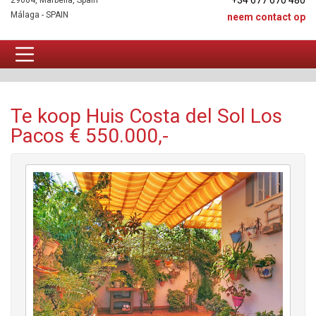
+34 677 670 480
29604, Marbella, Spain
Málaga - SPAIN
neem contact op
Huis Te koop
Te koop Huis Costa del Sol Los
Pacos € 550.000,-