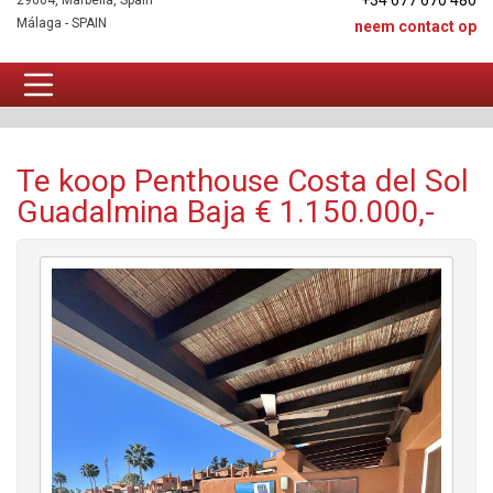
+34 677 670 480
29604, Marbella, Spain
Málaga - SPAIN
neem contact op
Penthouse Te koop
Te koop Penthouse Costa del Sol
Guadalmina Baja € 1.150.000,-