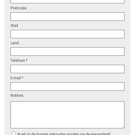
Postcode
Stad
Land
Telefoon *
E-mail *
Notities
Ik wil op de hoogte gehouden worden via de nieuwsbrief