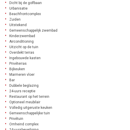
Dicht bij de golfbaan
Urbanisatie
Beachfrontcomplex
Zuiden
Uitstekend
Gemeenschappelijk zwembad
Kinderzwembad
Airconditioning
Uitzicht op de tuin
Overdekt terras
Ingebouwde kasten
Privéterras
Bijkeuken
Marmeren vloer
Bar
Dubbele beglazing
24-uurs receptie
Restaurant op het terrein
Optioneel meubilair
Volledig uitgeruste keuken
Gemeenschappelijke tuin
Privétuin
Omheind complex
24-uursbeveiliging