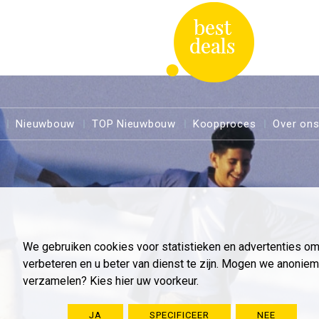
Nieuwbouw
TOP Nieuwbouw
Koopproces
Over on
We gebruiken cookies voor statistieken en advertenties o
verbeteren en u beter van dienst te zijn. Mogen we anoni
verzamelen? Kies hier uw voorkeur.
JA
SPECIFICEER
NEE