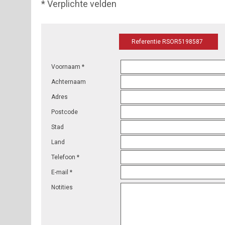
* Verplichte velden
Referentie RSOR5198587
Voornaam *
Achternaam
Adres
Postcode
Stad
Land
Telefoon *
E-mail *
Notities