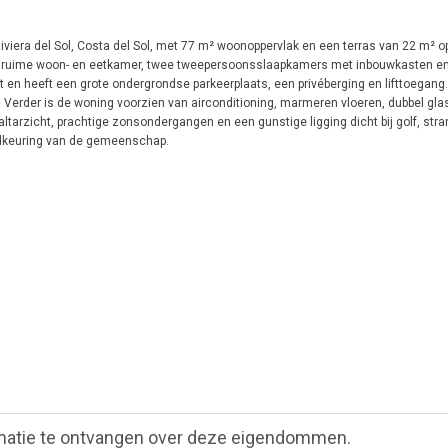
viera del Sol, Costa del Sol, met 77 m² woonoppervlak en een terras van 22 m² o
en ruime woon- en eetkamer, twee tweepersoonsslaapkamers met inbouwkasten 
en heeft een grote ondergrondse parkeerplaats, een privéberging en lifttoegang
rder is de woning voorzien van airconditioning, marmeren vloeren, dubbel gla
tarzicht, prachtige zonsondergangen en een gunstige ligging dicht bij golf, stra
edkeuring van de gemeenschap.
matie te ontvangen over deze eigendommen.