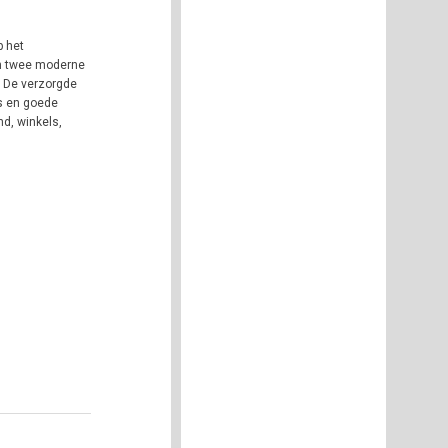
p het
en twee moderne
. De verzorgde
s en goede
nd, winkels,