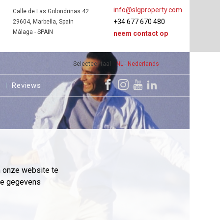
info@slgproperty.com
Calle de Las Golondrinas 42
+34 677 670 480
29604, Marbella, Spain
Málaga - SPAIN
neem contact op
Selecteer taal
NL - Nederlands
s
Reviews
m onze website te
eme gegevens