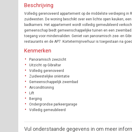
Beschrijving
Volledig gerenoveerd appartement op de middelste verdieping in Ri
zuidwesten. De woning beschikt over een lichte open keuken, e
badkamers. Het appartement wordt volledig gemeubileerd verkocht 
gemeenschap biedt gemeenschappelijke tuinen en een zwembad. Ve
toegang voor mindervaliden. Geniet van panoramisch zee- en Gibral
restaurants en de AP7. Kortetermijnverhuur is toegestaan na go
Kenmerken
Panoramisch zeezicht
Uitzicht op Gibraltar
Volledig gerenoveerd
Zuidwestelijke oriëntatie
Gemeenschappelijk zwembad
Airconditioning
Lift
Berging
Ondergrondse parkeergarage
Volledig gemeubileerd
Vul onderstaande gegevens in om meer infor