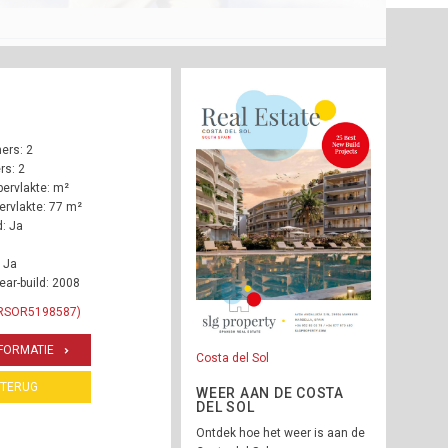
ers: 2
s: 2
ervlakte: m²
rvlakte: 77 m²
: Ja
 Ja
ear-build: 2008
 RSOR5198587)
FORMATIE
Costa del Sol
TERUG
WEER AAN DE COSTA
DEL SOL
Ontdek hoe het weer is aan de