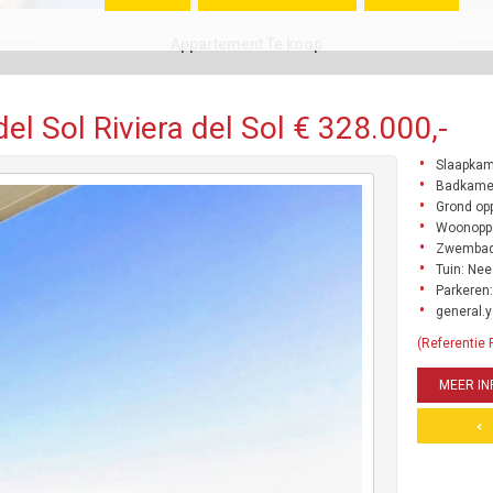
Appartement Te koop
l Sol Riviera del Sol € 328.000,-
Slaapkam
Badkamer
Grond opp
Woonoppe
Zwembad
Tuin: Nee
Parkeren:
general.y
(Referentie
MEER IN