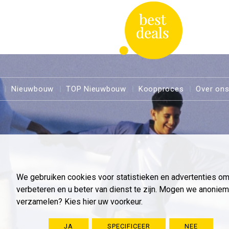
Nieuwbouw
TOP Nieuwbouw
Koopproces
Over on
We gebruiken cookies voor statistieken en advertenties o
verbeteren en u beter van dienst te zijn. Mogen we anoni
verzamelen? Kies hier uw voorkeur.
JA
SPECIFICEER
NEE