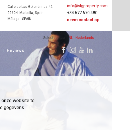
info@slgproperty.com
Calle de Las Golondrinas 42
+34 677 670 480
29604, Marbella, Spain
Málaga - SPAIN
neem contact op
Selecteer taal
NL - Nederlands
s
Reviews
m onze website te
eme gegevens