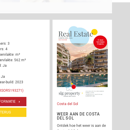
ers: 3
s: 4
ervlakte: m²
rvlakte: 562 m²
: Ja
 Ja
ear-build: 2023
 RSOR5193271)
FORMATIE
Costa del Sol
TERUG
WEER AAN DE COSTA
DEL SOL
Ontdek hoe het weer is aan de