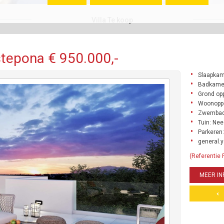
Villa Te koop
stepona € 950.000,-
Slaapkam
Badkamer
Grond opp
Woonoppe
Zwembad
Tuin: Nee
Parkeren:
general.y
(Referentie
MEER IN