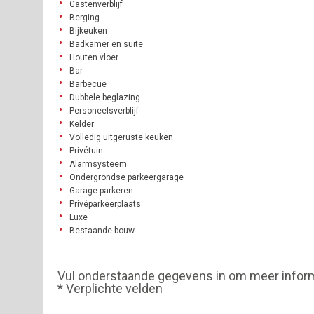
Gastenverblijf
Berging
Bijkeuken
Badkamer en suite
Houten vloer
Bar
Barbecue
Dubbele beglazing
Personeelsverblijf
Kelder
Volledig uitgeruste keuken
Privétuin
Alarmsysteem
Ondergrondse parkeergarage
Garage parkeren
Privéparkeerplaats
Luxe
Bestaande bouw
Vul onderstaande gegevens in om meer infor
* Verplichte velden