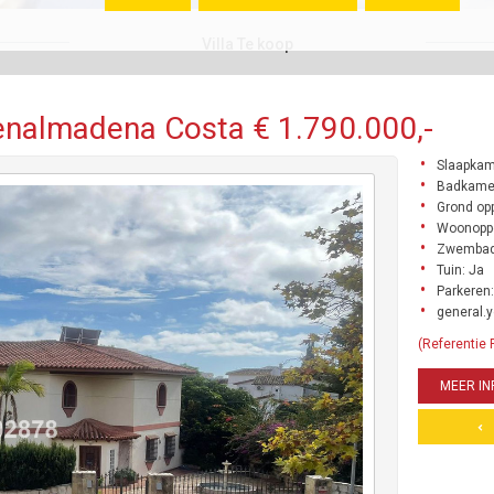
Villa Te koop
Benalmadena Costa € 1.790.000,-
Slaapkam
Badkamer
Grond opp
Woonoppe
Zwembad
Tuin: Ja
Parkeren:
general.y
(Referentie
MEER IN