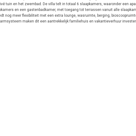
ivé tuin en het zwembad. De villa telt in totaal 6 slaapkamers, waaronder een ap
aapkamers en een gastenbadkamer, met toegang tot terrassen vanuit alle slaapka
t nog meer flexibiliteit met een extra lounge, wasruimte, berging, bioscoopruim
 alarmsysteem maken dit een aantrekkelijk familiehuis en vakantieverhuur invester