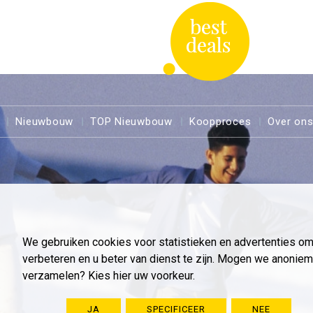
Nieuwbouw
TOP Nieuwbouw
Koopproces
Over on
We gebruiken cookies voor statistieken en advertenties o
verbeteren en u beter van dienst te zijn. Mogen we anoni
verzamelen? Kies hier uw voorkeur.
JA
SPECIFICEER
NEE