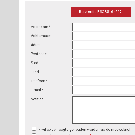
Referentie RSOR5164267
Voornaam *
Achternaam
Adres
Postcode
Stad
Land
Telefoon *
E-mail *
Notities
Ik wil op de hoogte gehouden worden via de nieuwsbrief