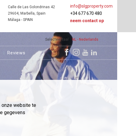
info@slgproperty.com
Calle de Las Golondrinas 42
+34 677 670 480
29604, Marbella, Spain
Málaga - SPAIN
neem contact op
Selecteer taal
NL - Nederlands
s
Reviews
m onze website te
eme gegevens