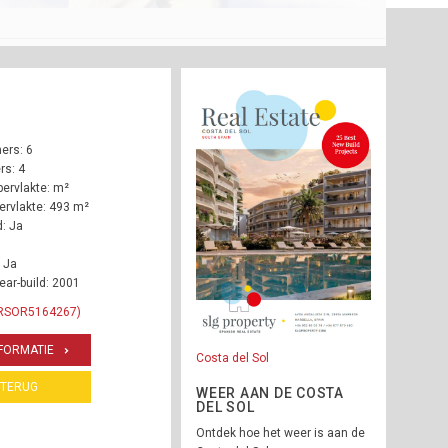
ers: 6
s: 4
ervlakte: m²
rvlakte: 493 m²
: Ja
 Ja
ear-build: 2001
 RSOR5164267)
FORMATIE
Costa del Sol
TERUG
WEER AAN DE COSTA
DEL SOL
Ontdek hoe het weer is aan de