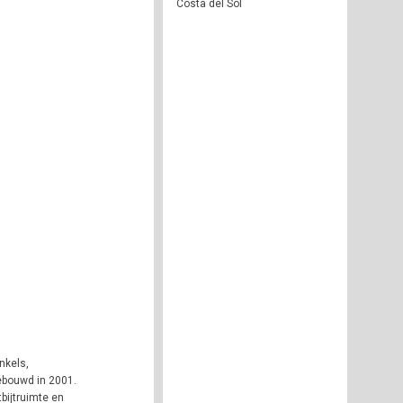
Costa del Sol
nkels,
gebouwd in 2001.
bijtruimte en