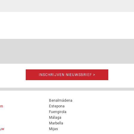
INSCHRIJVEN NIEUWSBRIEF >
Benalmádena
en
Estepona
Fuengirola
Málaga
Marbella
ouw
Mijas