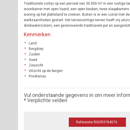
Traditionele cortijo op een perceel van 30.000 m² in een rustige 
woonkamer met open haard, een open keuken, twee slaapkamers en
woning op het platteland te creëren. Buiten is er een corral met 
werkzaamheden gestart. Het terrasvormige terrein heeft vrij uitzi
drinkwatercistern, een gerenoveerde traditionele put en aangeslote
Kenmerken
Land
Bergdorp
Zuiden
Goed
Zeezicht
Uitzicht op de bergen
Privéterras
Vul onderstaande gegevens in om meer infor
* Verplichte velden
Referentie RSOR3784570