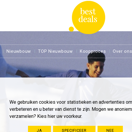
Nieuwbouw
TOP Nieuwbouw
Koopproces
Over on
We gebruiken cookies voor statistieken en advertenties o
verbeteren en u beter van dienst te zijn. Mogen we anoni
verzamelen? Kies hier uw voorkeur.
JA
SPECIFICEER
NEE