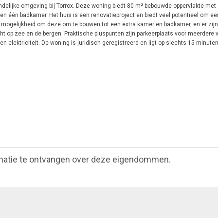
landelijke omgeving bij Torrox. Deze woning biedt 80 m² bebouwde oppervlakte met
 één badkamer. Het huis is een renovatieproject en biedt veel potentieel om e
de mogelijkheid om deze om te bouwen tot een extra kamer en badkamer, en er zijn
cht op zee en de bergen. Praktische pluspunten zijn parkeerplaats voor meerdere 
n elektriciteit. De woning is juridisch geregistreerd en ligt op slechts 15 minuten
matie te ontvangen over deze eigendommen.