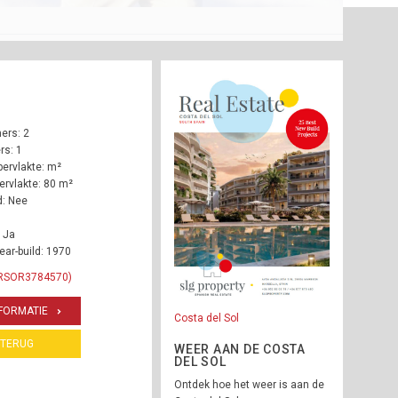
ers: 2
s: 1
ervlakte: m²
rvlakte: 80 m²
: Nee
 Ja
ear-build: 1970
 RSOR3784570)
FORMATIE
Costa del Sol
TERUG
WEER AAN DE COSTA
DEL SOL
Ontdek hoe het weer is aan de