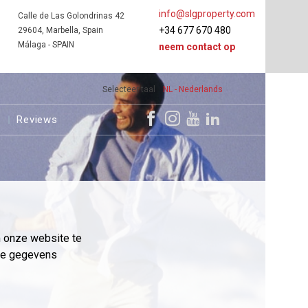
info@slgproperty.com
Calle de Las Golondrinas 42
+34 677 670 480
29604, Marbella, Spain
Málaga - SPAIN
neem contact op
Selecteer taal
NL - Nederlands
s
Reviews
m onze website te
eme gegevens