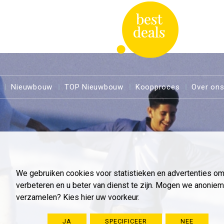
Nieuwbouw
TOP Nieuwbouw
Koopproces
Over on
We gebruiken cookies voor statistieken en advertenties o
verbeteren en u beter van dienst te zijn. Mogen we anoni
verzamelen? Kies hier uw voorkeur.
JA
SPECIFICEER
NEE