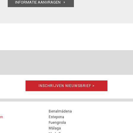
INSCHRIJVEN NIEUWSBRIEF >
Benalmádena
en
Estepona
Fuengirola
Málaga