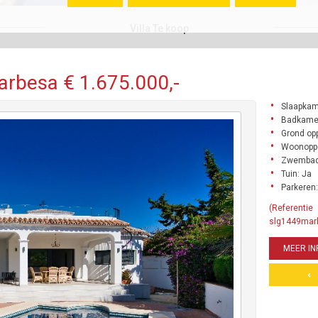
Villa Te koop
Marbesa € 1.675.000,-
Slaapkam
Badkamer
Grond opp
Woonoppe
Zwembad
Tuin: Ja
Parkeren:
(Referentie
slg1449mar
MEER IN