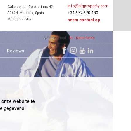
info@slgproperty.com
Calle de Las Golondrinas 42
+34 677 670 480
29604, Marbella, Spain
Málaga - SPAIN
neem contact op
Selecteer taal
NL - Nederlands
s
Reviews
m onze website te
eme gegevens