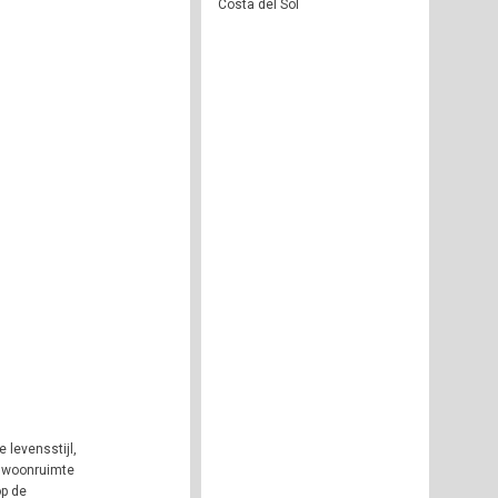
Costa del Sol
 levensstijl,
² woonruimte
op de