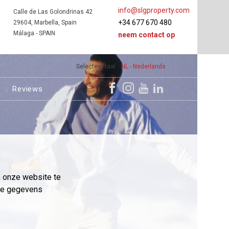
info@slgproperty.com
Calle de Las Golondrinas 42
+34 677 670 480
29604, Marbella, Spain
Málaga - SPAIN
neem contact op
Selecteer taal
NL - Nederlands
s
Reviews
m onze website te
eme gegevens