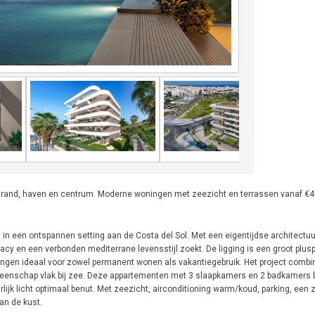
strand, haven en centrum. Moderne woningen met zeezicht en terrassen vanaf €4
n in een ontspannen setting aan de Costa del Sol. Met een eigentijdse architectuu
acy en een verbonden mediterrane levensstijl zoekt. De ligging is een groot pluspu
ngen ideaal voor zowel permanent wonen als vakantiegebruik. Het project combin
meenschap vlak bij zee. Deze appartementen met 3 slaapkamers en 2 badkamers 
urlijk licht optimaal benut. Met zeezicht, airconditioning warm/koud, parking, ee
an de kust.