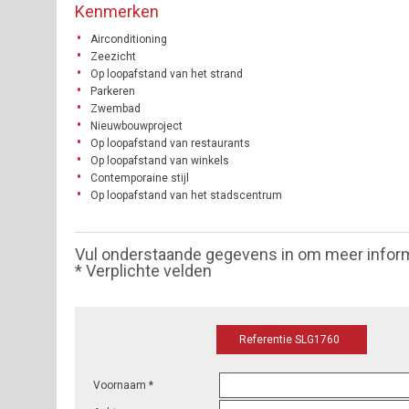
Kenmerken
Airconditioning
Zeezicht
Op loopafstand van het strand
Parkeren
Zwembad
Nieuwbouwproject
Op loopafstand van restaurants
Op loopafstand van winkels
Contemporaine stijl
Op loopafstand van het stadscentrum
Vul onderstaande gegevens in om meer infor
* Verplichte velden
Referentie SLG1760
Voornaam *