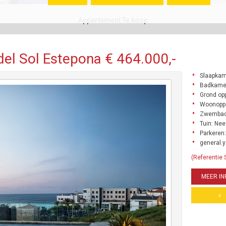
Appartement Te koop
el Sol Estepona € 464.000,-
Slaapkam
Badkamer
Grond opp
Woonoppe
Zwembad
Tuin: Nee
Parkeren:
general.y
(Referentie
MEER IN