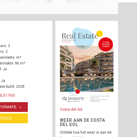
ers: 3
s: 2
ervlakte: m²
rvlakte: 86 m²
: Ja
 Ja
ear-build: 2028
 SLG1760)
FORMATIE
Costa del Sol
TERUG
WEER AAN DE COSTA
DEL SOL
Ontdek hoe het weer is aan de