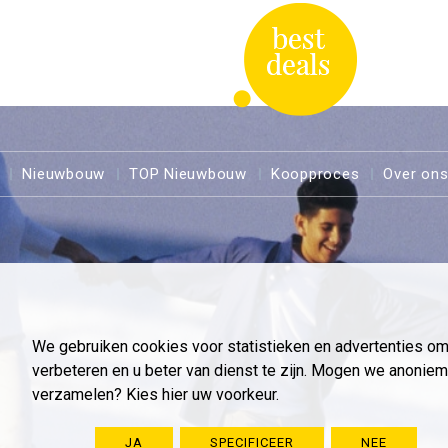
Nieuwbouw
TOP Nieuwbouw
Koopproces
Over on
We gebruiken cookies voor statistieken en advertenties o
verbeteren en u beter van dienst te zijn. Mogen we anoni
verzamelen? Kies hier uw voorkeur.
JA
SPECIFICEER
NEE