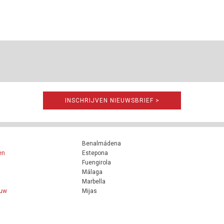
INSCHRIJVEN NIEUWSBRIEF >
Benalmádena
en
Estepona
Fuengirola
Málaga
Marbella
ouw
Mijas