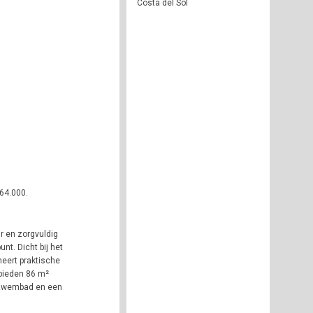
Costa del Sol
64.000.
r en zorgvuldig
nt. Dicht bij het
eert praktische
bieden 86 m²
n zwembad en een