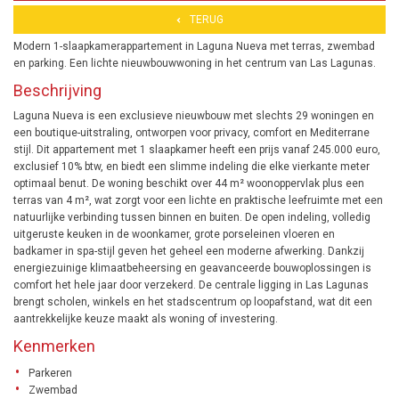
TERUG
Modern 1-slaapkamerappartement in Laguna Nueva met terras, zwembad
en parking. Een lichte nieuwbouwwoning in het centrum van Las Lagunas.
Beschrijving
Laguna Nueva is een exclusieve nieuwbouw met slechts 29 woningen en
een boutique-uitstraling, ontworpen voor privacy, comfort en Mediterrane
stijl. Dit appartement met 1 slaapkamer heeft een prijs vanaf 245.000 euro,
exclusief 10% btw, en biedt een slimme indeling die elke vierkante meter
optimaal benut. De woning beschikt over 44 m² woonoppervlak plus een
terras van 4 m², wat zorgt voor een lichte en praktische leefruimte met een
natuurlijke verbinding tussen binnen en buiten. De open indeling, volledig
uitgeruste keuken in de woonkamer, grote porseleinen vloeren en
badkamer in spa-stijl geven het geheel een moderne afwerking. Dankzij
energiezuinige klimaatbeheersing en geavanceerde bouwoplossingen is
comfort het hele jaar door verzekerd. De centrale ligging in Las Lagunas
brengt scholen, winkels en het stadscentrum op loopafstand, wat dit een
aantrekkelijke keuze maakt als woning of investering.
Kenmerken
Parkeren
Zwembad