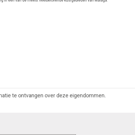
ring in een van de meest veelbelovende kustgebieden van Málaga.
matie te ontvangen over deze eigendommen.