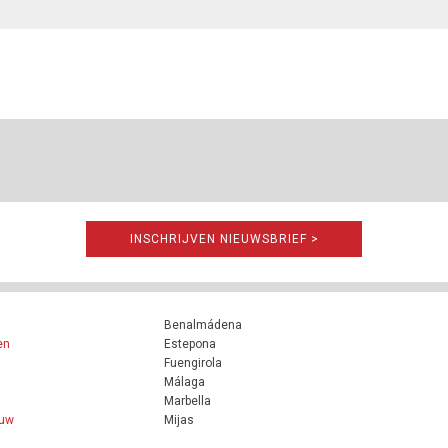
INSCHRIJVEN NIEUWSBRIEF >
Benalmádena
en
Estepona
Fuengirola
Málaga
Marbella
ouw
Mijas