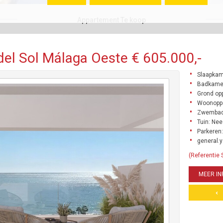
Appartement Te koop
el Sol Málaga Oeste € 605.000,-
Slaapkam
Badkamer
Grond opp
Woonoppe
Zwembad
Tuin: Nee
Parkeren:
general.y
(Referentie
MEER IN