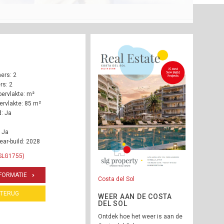
ers: 2
s: 2
ervlakte: m²
rvlakte: 85 m²
: Ja
 Ja
ear-build: 2028
 SLG1755)
FORMATIE
Costa del Sol
TERUG
WEER AAN DE COSTA
DEL SOL
Ontdek hoe het weer is aan de