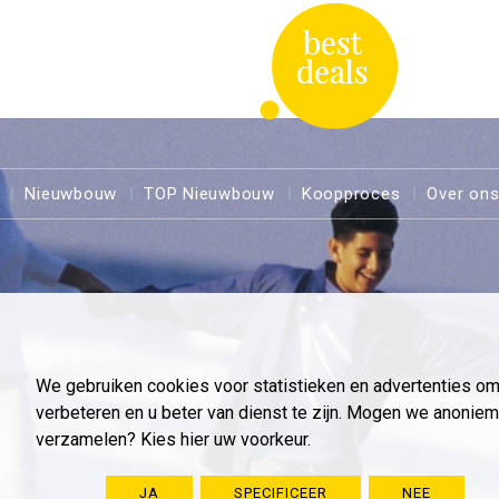
Nieuwbouw
TOP Nieuwbouw
Koopproces
Over on
We gebruiken cookies voor statistieken en advertenties o
verbeteren en u beter van dienst te zijn. Mogen we anoni
verzamelen? Kies hier uw voorkeur.
JA
SPECIFICEER
NEE