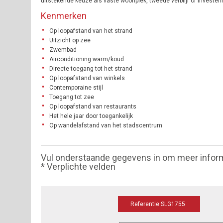
uitstekende keuze als vaste woonplek, tweede verblijf of investe
Kenmerken
Op loopafstand van het strand
Uitzicht op zee
Zwembad
Airconditioning warm/koud
Directe toegang tot het strand
Op loopafstand van winkels
Contemporaine stijl
Toegang tot zee
Op loopafstand van restaurants
Het hele jaar door toegankelijk
Op wandelafstand van het stadscentrum
Vul onderstaande gegevens in om meer infor
* Verplichte velden
Referentie SLG1755