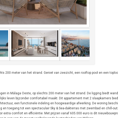
s 200 meter van het strand. Geniet van zeezicht, een rooftop pool en een toplo
gen in Málaga Oeste, op slechts 200 meter van het strand. De ligging biedt wand
elijks leven bijzonder comfortabel maakt. Dit appartement met 2 slaapkamers bie
tectuur, een functionele indeling en hoogwaardige afwerking. De woning beschi
g en toegang tot een spectaculair Sky & Sea-dakterras met zwembad en chill-ou
 extra comfort en efficiëntie. Met prijzen vanaf 605.000 euro is dit nieuwbouwpr