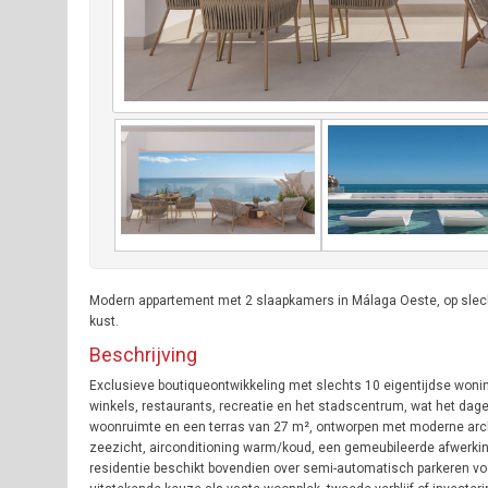
Modern appartement met 2 slaapkamers in Málaga Oeste, op slecht
kust.
Beschrijving
Exclusieve boutiqueontwikkeling met slechts 10 eigentijdse wonin
winkels, restaurants, recreatie en het stadscentrum, wat het dag
woonruimte en een terras van 27 m², ontworpen met moderne archi
zeezicht, airconditioning warm/koud, een gemeubileerde afwerkin
residentie beschikt bovendien over semi-automatisch parkeren voor