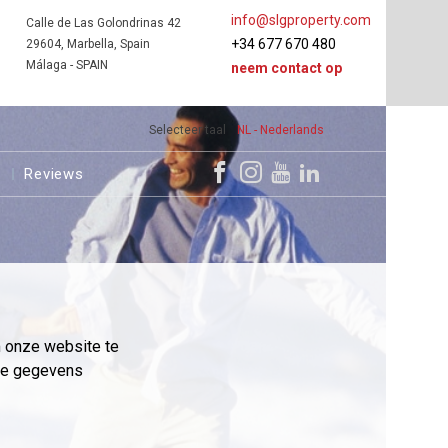
info@slgproperty.com
Calle de Las Golondrinas 42
+34 677 670 480
29604, Marbella, Spain
Málaga - SPAIN
neem contact op
Selecteer taal
NL - Nederlands
s
Reviews
m onze website te
eme gegevens