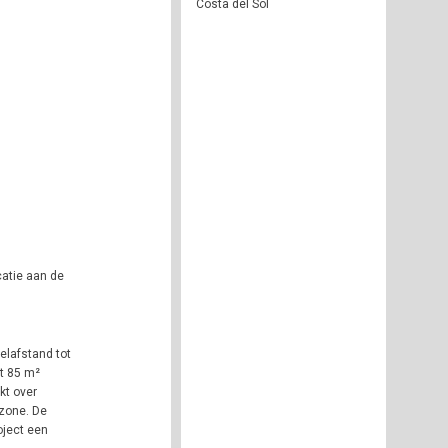
Costa del Sol
catie aan de
elafstand tot
dt 85 m²
kt over
tzone. De
oject een