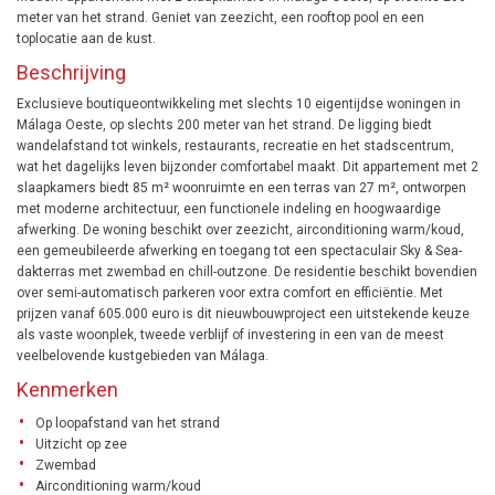
meter van het strand. Geniet van zeezicht, een rooftop pool en een
toplocatie aan de kust.
Beschrijving
Exclusieve boutiqueontwikkeling met slechts 10 eigentijdse woningen in
Málaga Oeste, op slechts 200 meter van het strand. De ligging biedt
wandelafstand tot winkels, restaurants, recreatie en het stadscentrum,
wat het dagelijks leven bijzonder comfortabel maakt. Dit appartement met 2
slaapkamers biedt 85 m² woonruimte en een terras van 27 m², ontworpen
met moderne architectuur, een functionele indeling en hoogwaardige
afwerking. De woning beschikt over zeezicht, airconditioning warm/koud,
een gemeubileerde afwerking en toegang tot een spectaculair Sky & Sea-
dakterras met zwembad en chill-outzone. De residentie beschikt bovendien
over semi-automatisch parkeren voor extra comfort en efficiëntie. Met
prijzen vanaf 605.000 euro is dit nieuwbouwproject een uitstekende keuze
als vaste woonplek, tweede verblijf of investering in een van de meest
veelbelovende kustgebieden van Málaga.
Kenmerken
Op loopafstand van het strand
Uitzicht op zee
Zwembad
Airconditioning warm/koud