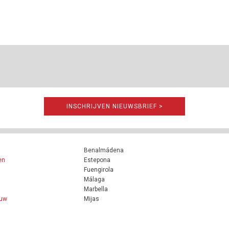
INSCHRIJVEN NIEUWSBRIEF >
Benalmádena
en
Estepona
Fuengirola
Málaga
Marbella
ouw
Mijas