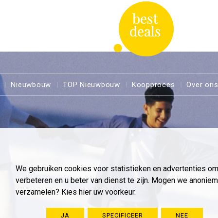
Nieuwbouw
TOP Nieuwbouw
Koopproces
Over on
We gebruiken cookies voor statistieken en advertenties o
verbeteren en u beter van dienst te zijn. Mogen we anoni
verzamelen? Kies hier uw voorkeur.
JA
SPECIFICEER
NEE