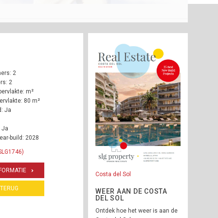
ers: 2
s: 2
ervlakte: m²
rvlakte: 80 m²
: Ja
 Ja
ear-build: 2028
 SLG1746)
FORMATIE
Costa del Sol
TERUG
WEER AAN DE COSTA
DEL SOL
Ontdek hoe het weer is aan de