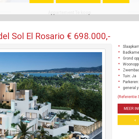
Appartement Te koop
l Sol El Rosario € 698.000,-
Slaapkam
Badkamer
Grond opp
Woonoppe
Zwembad
Tuin: Ja
Parkeren:
general.y
(Referentie
MEER IN