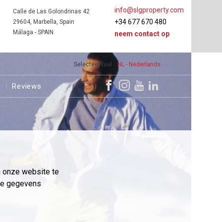
info@slgproperty.com
Calle de Las Golondrinas 42
+34 677 670 480
29604, Marbella, Spain
Málaga - SPAIN
neem contact op
Selecteer taal
NL - Nederlands
s
Reviews
m onze website te
eme gegevens