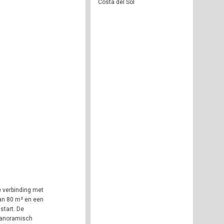
Costa del Sol
e verbinding met
an 80 m² en een
start. De
 panoramisch