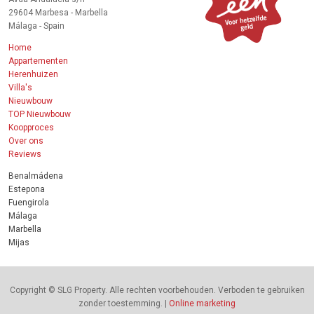
29604 Marbesa - Marbella
Málaga - Spain
Home
Appartementen
Herenhuizen
Villa's
Nieuwbouw
TOP Nieuwbouw
Koopproces
Over ons
Reviews
Benalmádena
Estepona
Fuengirola
Málaga
Marbella
Mijas
Copyright © SLG Property. Alle rechten voorbehouden. Verboden te gebruiken
zonder toestemming. |
Online marketing