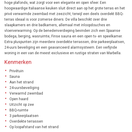
hoge plafonds, wat zorgt voor een elegante en open sfeer. Een
hoogwaardige Italiaanse keuken sluit direct aan op het grote terras en het
privé verwarmde zwembad met zeezicht, terwijl een deels overdekt BBQ-
terras ideaal is voor zomerse diners. De villa beschikt over drie
slaapkamers en drie badkamers, allemaal met inloopdouches en
vloerverwarming. Op de benedenverdieping bevinden zich een Spaanse
bodega, berging, wasruimte, Finse sauna en een open tv- en speelkamer.
Extra pluspunten zijn meerdere overdekte terrassen, drie parkeerplaatsen,
24-uurs beveiliging en een geavanceerd alarmsysteem. Een verfijnde
woning in een van de meest exclusieve en rustige straten van Marbella.
Kenmerken
Privétuin
Sauna
Aan het strand
24-uursbeveiliging
Verwarmd zwembad
Open haard
Uitzicht op zee
BBQ-ruimte
3 parkeerplaatsen
Overdekte terrassen
Op loopafstand van het strand