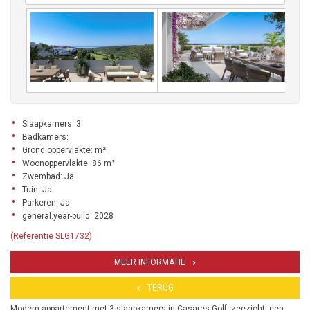
Slaapkamers: 3
Badkamers:
Grond oppervlakte: m²
Woonoppervlakte: 86 m²
Zwembad: Ja
Tuin: Ja
Parkeren: Ja
general.year-build: 2028
(Referentie SLG1732)
MEER INFORMATIE
TERUG
Modern appartement met 3 slaapkamers in Casares Golf, zeezicht, een