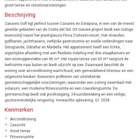
groot terras en resortvoorzieningen.
Beschrijving
Casares Golf ligt perfect tussen Casares en Estepona, in een van de meest
gewilde gebieden van de Costa del Sol. Dit nieuwe project biedt een rustige
levensstijl naast het prestigieuze Finca Cortesín-resort, met stranden,
golfbanen, jachthavens, verfijnde gastronomie en snelle verbindingen naar
Sotogrande, Gibraltar en Marbella. Het appartement heeft een lichte,
eigentijdse afwerking met een flexibele indeling met drie slaapkamers en
een woonoppervlakte van 86 m². Het royale terras van 65 m² vergroot de
leefruimte naar buiten en biedt uitzicht op zee. Daarnaast beschikt de
woning over airconditioning warm/koud, een gemeubileerd interieur en een
uitgeruste keuken. Bewoners profiteren van uitstekende
gemeenschappelijke voorzieningen, waaronder een zonnig zwembad met
solarium, een moderne fitnessruimte en een coworkingruimte. De
gemeenschap biedt ook privétoegang, 24-uursbewaking en een veilige,
gezinsvriendelijke omgeving. Verwachte oplevering: Q1 2028.
Kenmerken
Airconditioning
Zeezicht
Groot terras
Fitnessruimte