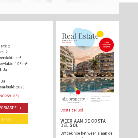
ers: 2
s: 2
ervlakte: m²
rvlakte: 108 m²
: Ja
 Ja
ear-build: 2028
 INC959186)
FORMATIE
Costa del Sol
TERUG
WEER AAN DE COSTA
DEL SOL
Ontdek hoe het weer is aan de