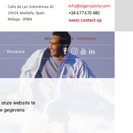
info@slgproperty.com
Calle de Las Golondrinas 42
+34 677 670 480
29604, Marbella, Spain
Málaga - SPAIN
neem contact op
Selecteer taal
NL - Nederlands
s
Reviews
m onze website te
eme gegevens