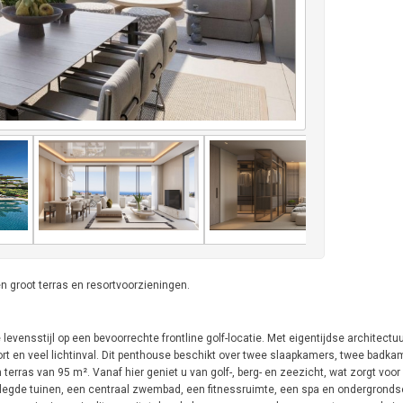
 groot terras en resortvoorzieningen.
 levensstijl op een bevoorrechte frontline golf-locatie. Met eigentijdse architect
t en veel lichtinval. Dit penthouse beschikt over twee slaapkamers, twee badka
 terras van 95 m². Vanaf hier geniet u van golf-, berg- en zeezicht, wat zorgt voor
legde tuinen, een centraal zwembad, een fitnessruimte, een spa en ondergronds