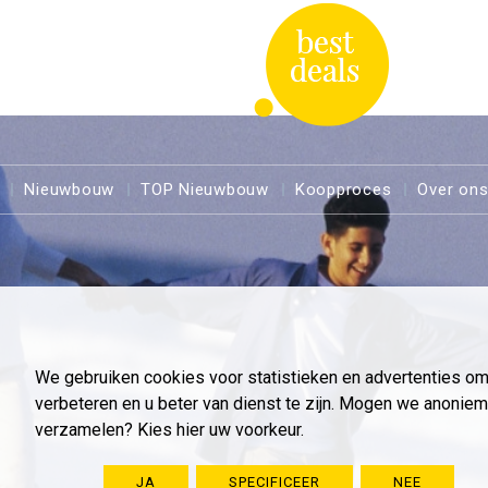
Nieuwbouw
TOP Nieuwbouw
Koopproces
Over on
We gebruiken cookies voor statistieken en advertenties o
verbeteren en u beter van dienst te zijn. Mogen we anoni
verzamelen? Kies hier uw voorkeur.
JA
SPECIFICEER
NEE