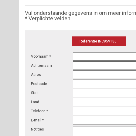
Vul onderstaande gegevens in om meer infor
* Verplichte velden
Referentie INC959186
Voornaam *
Achternaam
Adres
Postcode
Stad
Land
Telefoon *
E-mail *
Notities