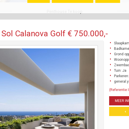
Penthouse Te koop
Sol Calanova Golf € 750.000,-
Slaapkam
Badkamer
Grond opp
Woonoppe
Zwembad
Tuin: Ja
Parkeren:
general.y
(Referentie
MEER IN