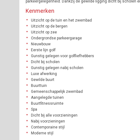
parkeergelegenheid. Dankzij de gewilde ligging dicht bij scholen 
Kenmerken
Uitzicht op de tuin en het zwembad
Uitzicht op de bergen
Uitzicht op zee
Ondergrondse parkeergarage
Nieuwbouw
Eerste lijn golf
Gunstig gelegen voor golfliefhebbers
Dicht bij scholen
Gunstig gelegen nabij scholen
Luxe afwerking
Gewilde buurt
Buurttuin
Gemeenschappelijk zwembad
Aangelegde tuinen
Buurtfitnessruimte
Spa
Dicht bij alle voorzieningen
Nabij voorzieningen
Contemporaine stijl
Moderne stijl