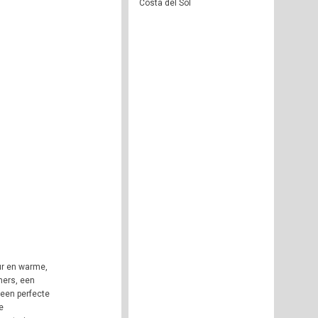
Costa del Sol
uur en warme,
mers, een
 een perfecte
e