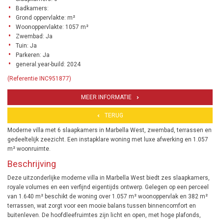
Badkamers:
Grond oppervlakte: m²
Woonoppervlakte: 1057 m²
Zwembad: Ja
Tuin: Ja
Parkeren: Ja
general.year-build: 2024
(Referentie INC951877)
MEER INFORMATIE
TERUG
Moderne villa met 6 slaapkamers in Marbella West, zwembad, terrassen en
gedeeltelijk zeezicht. Een instapklare woning met luxe afwerking en 1.057
m² woonruimte.
Beschrijving
Deze uitzonderlijke moderne villa in Marbella West biedt zes slaapkamers,
royale volumes en een verfijnd eigentijds ontwerp. Gelegen op een perceel
van 1.640 m² beschikt de woning over 1.057 m² woonoppervlak en 382 m²
terrassen, wat zorgt voor een mooie balans tussen binnencomfort en
buitenleven. De hoofdleefruimtes zijn licht en open, met hoge plafonds,