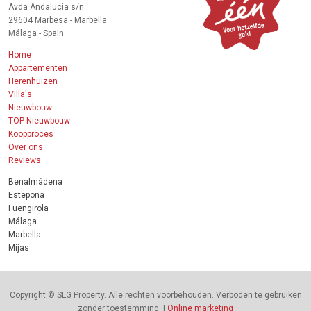
Avda Andalucia s/n
29604 Marbesa - Marbella
Málaga - Spain
Home
Appartementen
Herenhuizen
Villa's
Nieuwbouw
TOP Nieuwbouw
Koopproces
Over ons
Reviews
Benalmádena
Estepona
Fuengirola
Málaga
Marbella
Mijas
Copyright © SLG Property. Alle rechten voorbehouden. Verboden te gebruiken
zonder toestemming. |
Online marketing