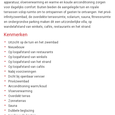
apparatuur, vloerverwarming en warme en koude airconditioning zorgen
voor dagelijks comfort. Buiten bieden de aangelegde tuin en royale
terrassen volop ruimte om te ontspannen of gasten te ontvangen. Het privé-
infinityzwembad, de overdekte terrasruimte, solarium, sauna, fitnessruimte
en ondergrondse parking maken dit een uitzonderlijke villa, op
wandelafstand van winkels, cafés, restaurants en het strand.
Kenmerken
Uitzicht op de tuin en het zwembad
Nieuwbouw
Op loopafstand van restaurants
Op loopafstand van winkels
Op loopafstand van het strand
Op loopafstand van cafés
Nabij voorzieningen
Dicht bij openbaar vervoer
Privézwembad
Airconditioning warm/koud
Vloerverwarming
Overdekt terras
Zonneterras
Sauna
Dubbele beglazing